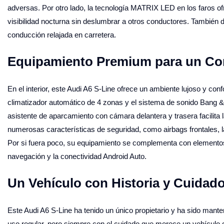
adversas. Por otro lado, la tecnología MATRIX LED en los faros ofr
visibilidad nocturna sin deslumbrar a otros conductores. También d
conducción relajada en carretera.
Equipamiento Premium para un Con
En el interior, este Audi A6 S-Line ofrece un ambiente lujoso y con
climatizador automático de 4 zonas y el sistema de sonido Bang 
asistente de aparcamiento con cámara delantera y trasera facilit
numerosas características de seguridad, como airbags frontales, l
Por si fuera poco, su equipamiento se complementa con elementos
navegación y la conectividad Android Auto.
Un Vehículo con Historia y Cuidado
Este Audi A6 S-Line ha tenido un único propietario y ha sido man
uso regular, pero siempre con el cuidado que merece un vehículo de