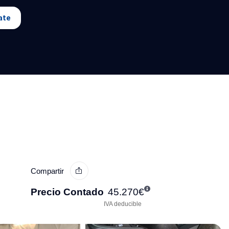
ate
Compartir
Precio Contado
45.270
€
IVA deducible