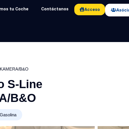
mos tu Coche
Contáctanos
Acceso
Asóci
IX/KAMERA/B&O
o S-Line
A/B&O
Gasolina