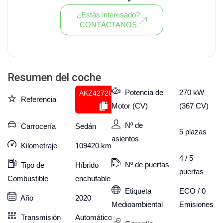
¿Estás interesado?
CONTÁCTANOS
Ver todo el stock de coches
Resumen del coche
Potencia de
270 kW
AKZ427289931
Referencia
Motor (CV)
(367 CV)
Nº de
Carrocería
Sedán
5
plazas
asientos
Kilometraje
109420
km
4 / 5
Nº de puertas
Tipo de
Híbrido
puertas
Combustible
enchufable
Etiqueta
ECO / 0
Año
2020
Medioambiental
Emisiones
Transmisión
Automático