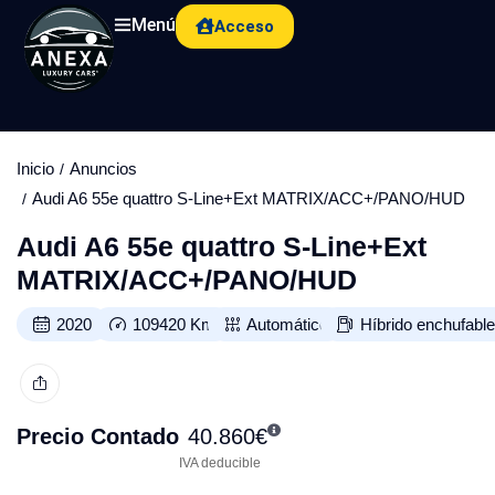
Menú
Acceso
Inicio
Anuncios
Audi A6 55e quattro S-Line+Ext MATRIX/ACC+/PANO/HUD
Audi A6 55e quattro S-Line+Ext
MATRIX/ACC+/PANO/HUD
2020
109420
Km
Automático
Híbrido enchufabl
Precio Contado
40.860
€
IVA deducible