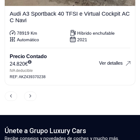
Audi A3 Sportback 40 TFSI e Virtual Cockpit AC
C Navi
78919 Km
Híbrido enchufable
Automático
2021
Precio Contado
Ver detalles
24.820
€
IVA deducible
REF: AKZ439370238
Únete a Grupo Luxury Cars
Recibe consejos y novedades de coches y mucho más.