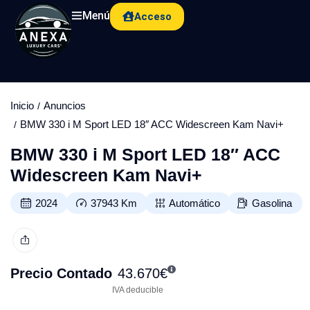
Menú
Acceso
Inicio
Anuncios
BMW 330 i M Sport LED 18″ ACC Widescreen Kam Navi+
BMW 330 i M Sport LED 18″ ACC
Widescreen Kam Navi+
2024
37943
Km
Automático
Gasolina
Precio Contado
43.670
€
IVA deducible