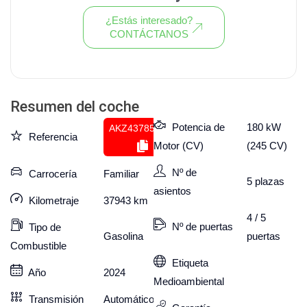
¿Estás interesado?
CONTÁCTANOS
Ver todo el stock de coches
Resumen del coche
Potencia de
180 kW
AKZ437850281
Referencia
Motor (CV)
(245 CV)
Nº de
Carrocería
Familiar
5
plazas
asientos
Kilometraje
37943
km
4 / 5
Nº de puertas
Tipo de
puertas
Gasolina
Combustible
Etiqueta
Año
2024
Medioambiental
Transmisión
Automático