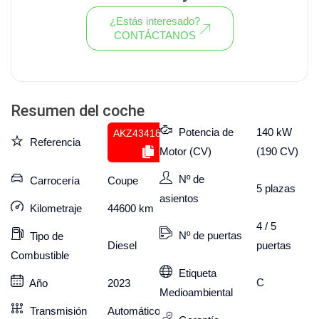
¿Estás interesado?
CONTÁCTANOS
Ver todo el stock de coches
Resumen del coche
Potencia de
140 kW
AKZ434189460
Referencia
Motor (CV)
(190 CV)
Nº de
Carrocería
Coupe
5
plazas
asientos
Kilometraje
44600
km
4 / 5
Nº de puertas
Tipo de
puertas
Diesel
Combustible
Etiqueta
C
Año
2023
Medioambiental
Transmisión
Automático