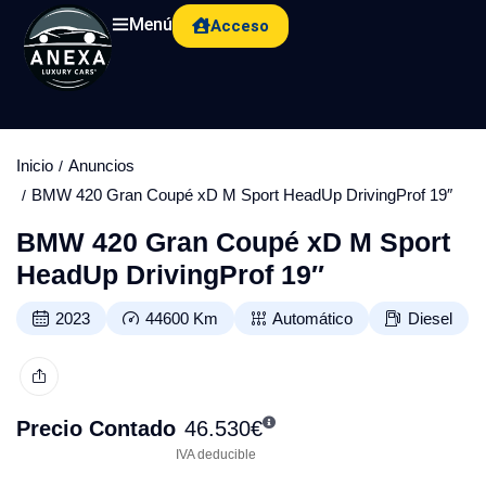
Menú
Acceso
Inicio
Anuncios
BMW 420 Gran Coupé xD M Sport HeadUp DrivingProf 19″
BMW 420 Gran Coupé xD M Sport
HeadUp DrivingProf 19″
2023
44600
Km
Automático
Diesel
Precio Contado
46.530
€
IVA deducible