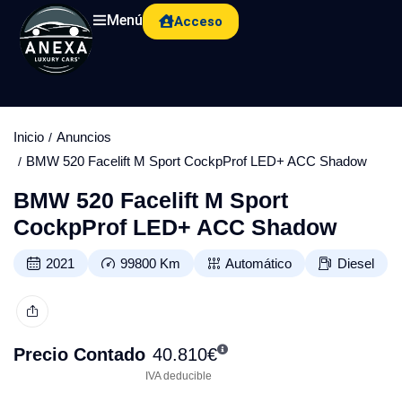
Menú
Acceso
Inicio
Anuncios
BMW 520 Facelift M Sport CockpProf LED+ ACC Shadow
BMW 520 Facelift M Sport
CockpProf LED+ ACC Shadow
2021
99800
Km
Automático
Diesel
Precio Contado
40.810
€
IVA deducible