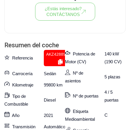
¿Estás interesado?
CONTÁCTANOS
Ver todo el stock de coches
Resumen del coche
Potencia de
140 kW
AKZ428890582
Referencia
Motor (CV)
(190 CV)
Nº de
Carrocería
Sedán
5
plazas
asientos
Kilometraje
99800
km
4 / 5
Nº de puertas
Tipo de
puertas
Diesel
Combustible
Etiqueta
C
Año
2021
Medioambiental
Transmisión
Automático