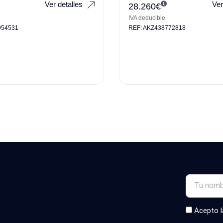
Ver detalles
Ver
28.260
€
IVA deducible
954531
REF: AKZ438772818
Acepto 