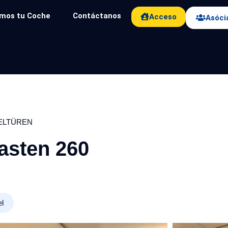
mos tu Coche
Contáctanos
Acceso
Asóci
ÜGELTÜREN
asten 260
el