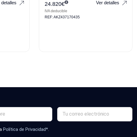
 detalles
Ver detalles
24.820
€
IVA deducible
REF: AKZ437170435
la
Política de Privacidad*
.