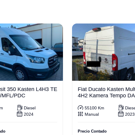
sit 350 Kasten L4H3 TE
Fiat Ducato Kasten Mult
/MFL/PDC
4H2 Kamera Tempo D
Km
Diesel
55100 Km
Diese
2024
Manual
2023
ado
Precio Contado