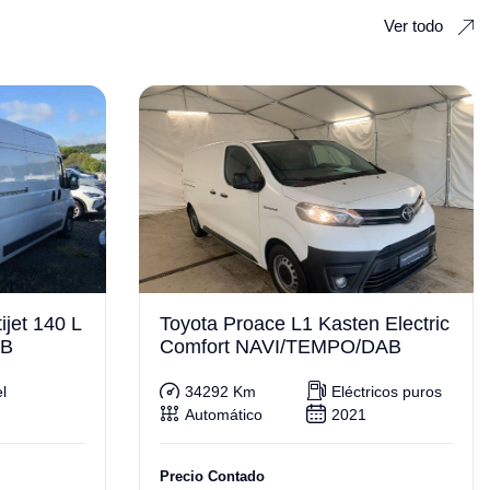
Ver todo
ijet 140 L
Toyota Proace L1 Kasten Electric
AB
Comfort NAVI/TEMPO/DAB
l
34292 Km
Eléctricos puros
Automático
2021
Precio Contado