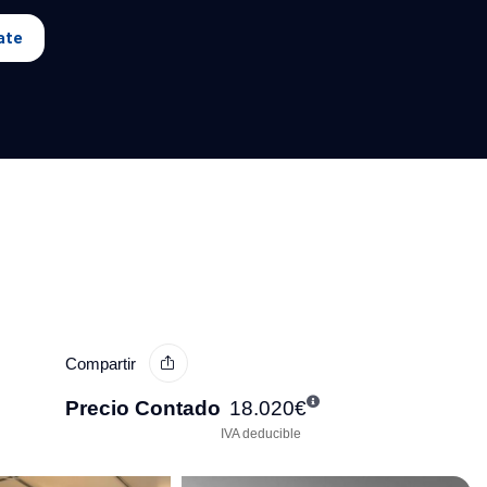
ate
Compartir
Precio Contado
18.020
€
IVA deducible