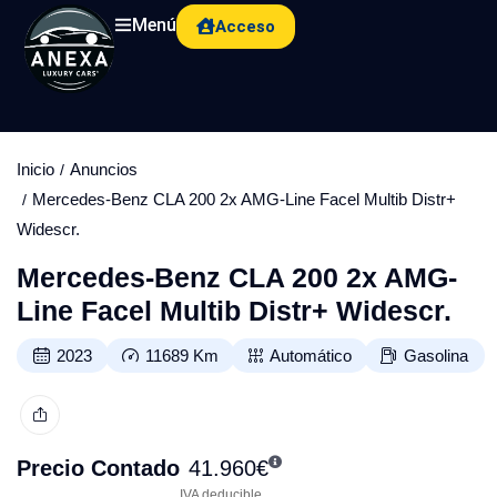
Menú
Acceso
Inicio
Anuncios
Mercedes-Benz CLA 200 2x AMG-Line Facel Multib Distr+
Widescr.
Mercedes-Benz CLA 200 2x AMG-
Line Facel Multib Distr+ Widescr.
2023
11689
Km
Automático
Gasolina
Precio Contado
41.960
€
IVA deducible