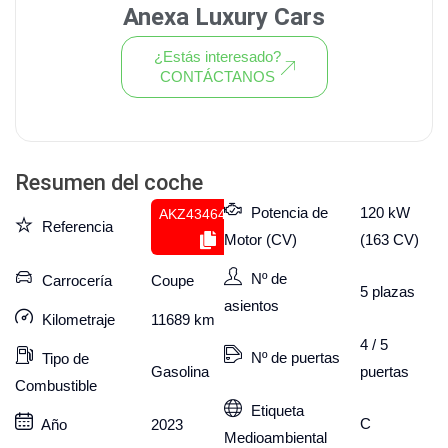
Anexa Luxury Cars
¿Estás interesado?
CONTÁCTANOS
Ver todo el stock de coches
Resumen del coche
Potencia de
120 kW
AKZ434645291
Referencia
Motor (CV)
(163 CV)
Nº de
Carrocería
Coupe
5
plazas
asientos
Kilometraje
11689
km
4 / 5
Nº de puertas
Tipo de
puertas
Gasolina
Combustible
Etiqueta
C
Año
2023
Medioambiental