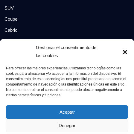
SUV
Coupe
Cabrio
SUV-Coupe
Gestionar el consentimiento de
Berlina
las cookies
Compacto
Para ofrecer las mejores experiencias, utilizamos tecnologías como las
cookies para almacenar y/o acceder a la información del dispositivo. El
consentimiento de estas tecnologías nos permitirá procesar datos como el
Síguenos en:
comportamiento de navegación o las identificaciones únicas en este sitio.
No consentir o retirar el consentimiento, puede afectar negativamente a
ciertas características y funciones.
© 2026 Grupo Luxury Cars. Todos los derechos
Aceptar
reservados.
Denegar
Aviso Legal
Política de Privacidad
Política de Cookies