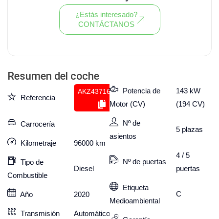
¿Estás interesado?
CONTÁCTANOS
Ver todo el stock de coches
Resumen del coche
Potencia de
143 kW
AKZ437168018
Referencia
Motor (CV)
(194 CV)
Nº de
Carrocería
5
plazas
asientos
Kilometraje
96000
km
4 / 5
Nº de puertas
Tipo de
puertas
Diesel
Combustible
Etiqueta
C
Año
2020
Medioambiental
Transmisión
Automático