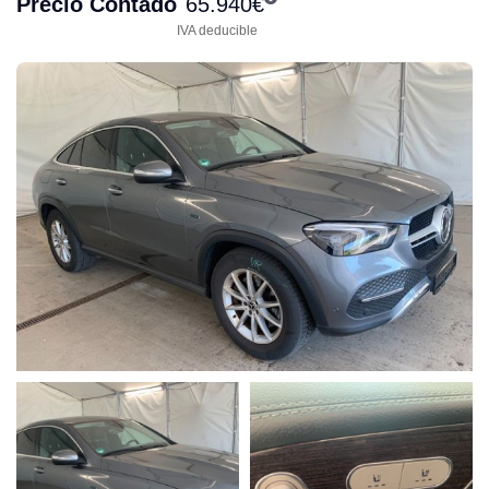
Precio Contado
65.940
€
IVA deducible