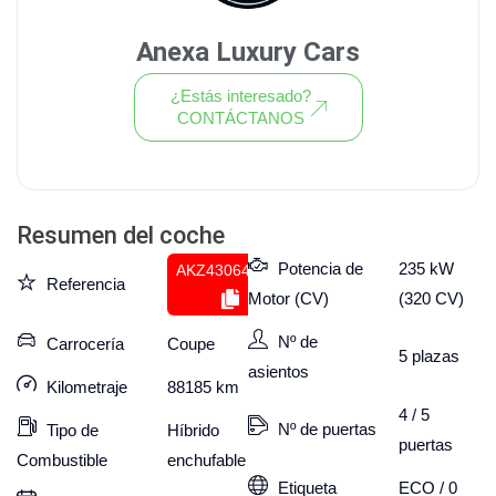
Anexa Luxury Cars
¿Estás interesado?
CONTÁCTANOS
Ver todo el stock de coches
Resumen del coche
Potencia de
235 kW
AKZ430640246
Referencia
Motor (CV)
(320 CV)
Nº de
Carrocería
Coupe
5
plazas
asientos
Kilometraje
88185
km
4 / 5
Nº de puertas
Tipo de
Híbrido
puertas
Combustible
enchufable
Etiqueta
ECO / 0