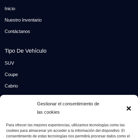
Inicio
Nuestro Inventario
Contáctanos
Tipo De Vehículo
SUV
Coupe
Cabrio
SUV-Coupe
Gestionar el consentimiento de
Berlina
las cookies
Compacto
Para ofrecer las mejores experiencias, utilizamos tecnologías como las
cookies para almacenar y/o acceder a la información del dispositivo. El
consentimiento de estas tecnologías nos permitirá procesar datos como el