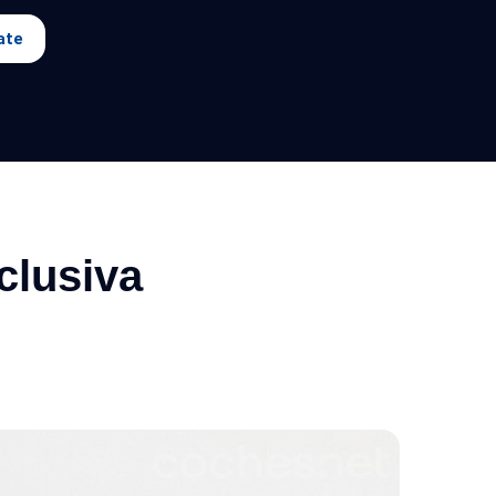
ate
clusiva