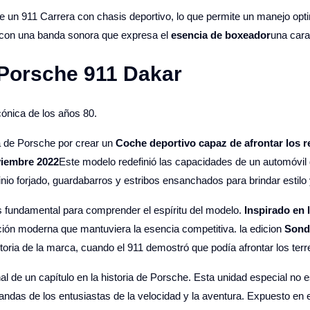
e un 911 Carrera con chasis deportivo, lo que permite un manejo opti
 con una banda sonora que expresa el
esencia de boxeador
una cara
l Porsche 911 Dakar
ónica de los años 80.
a de Porsche por crear un
Coche deportivo capaz de afrontar los r
iembre 2022
Este modelo redefinió las capacidades de un automóvil d
io forjado, guardabarros y estribos ensanchados para brindar estilo 
es fundamental para comprender el espíritu del modelo.
Inspirado en 
ión moderna que mantuviera la esencia competitiva. la edicion
Sond
oria de la marca, cuando el 911 demostró que podía afrontar los terre
nal de un capítulo en la historia de Porsche. Esta unidad especial no 
ndas de los entusiastas de la velocidad y la aventura. Expuesto en