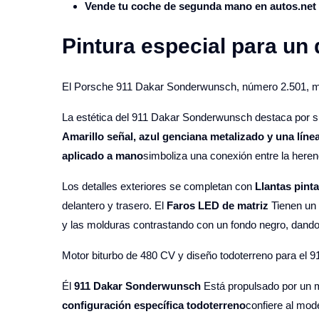
Vende tu coche de segunda mano en autos.net
Pintura especial para un 
El Porsche 911 Dakar Sonderwunsch, número 2.501, mar
La estética del 911 Dakar Sonderwunsch destaca por 
Amarillo señal, azul genciana metalizado y una lín
aplicado a mano
simboliza una conexión entre la heren
Los detalles exteriores se completan con
Llantas pinta
delantero y trasero. El
Faros LED de matriz
Tienen un 
y las molduras contrastando con un fondo negro, dando u
Motor biturbo de 480 CV y ​​diseño todoterreno para el
Él
911 Dakar Sonderwunsch
Está propulsado por un mo
configuración específica todoterreno
confiere al mode