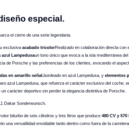
diseño especial.
ca el cierre de una serie legendaria.
su exclusiva
acabado tricolor
Realizado en colaboración directa con el
ea azul Lampedusa
un tono único que evoca a la isla mediterránea del
cia de Porsche y las preferencias de los clientes, evocando el aspect
das en amarillo señal.
bordeado en azul Lampedusa, y
elementos p
aro azul Lampedusa, que refuerza el carácter exclusivo del coche. e
n carácter deportivo sin perder la elegancia distintiva de Porsche.
 911 Dakar Sonderwunsch.
tor biturbo de seis cilindros y tres litros que produce
480 CV y ​​570
lo una versatilidad envidiable tanto dentro como fuera de la carretera