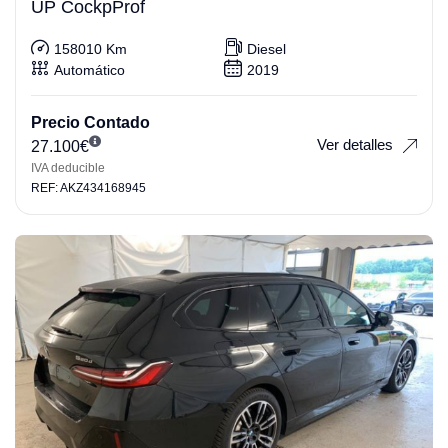
UP CockpProf
158010 Km
Diesel
Automático
2019
Precio Contado
Ver detalles
27.100
€
IVA deducible
REF: AKZ434168945