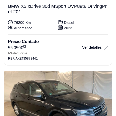
BMW X3 xDrive 30d MSport UVP89t€ DrivingPr
of 20″
76200 Km
Diesel
Automático
2023
Precio Contado
Ver detalles
55.050
€
IVA deducible
REF: AKZ435873441