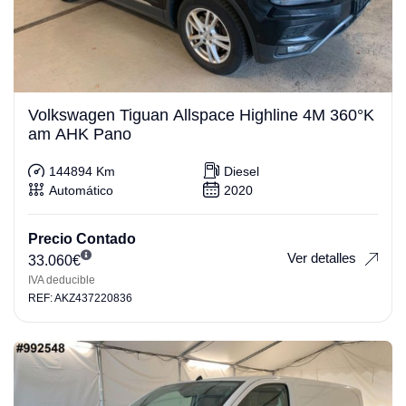
Volkswagen Tiguan Allspace Highline 4M 360°K
am AHK Pano
144894 Km
Diesel
Automático
2020
Precio Contado
Ver detalles
33.060
€
IVA deducible
REF: AKZ437220836