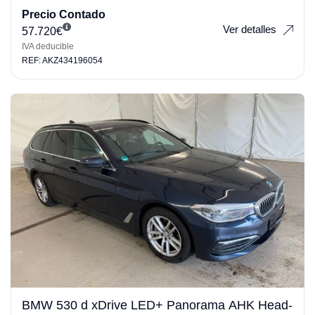
Precio Contado
Ver detalles
57.720
€
IVA deducible
REF: AKZ434196054
BMW 530 d xDrive LED+ Panorama AHK Head-