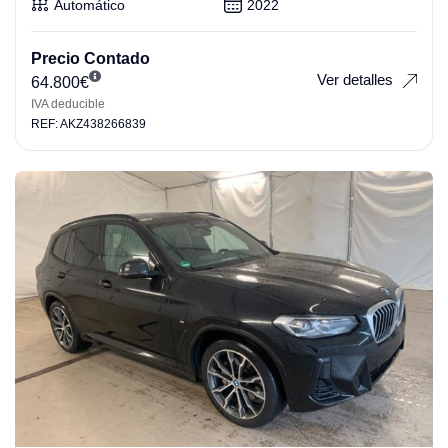
Automático
2022
Precio Contado
Ver detalles
64.800
€
IVA deducible
REF: AKZ438266839