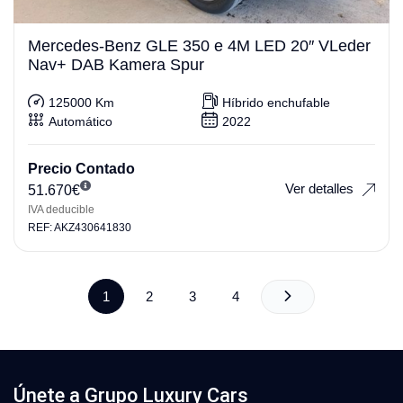
Mercedes-Benz GLE 350 e 4M LED 20″ VLeder
Nav+ DAB Kamera Spur
125000 Km
Híbrido enchufable
Automático
2022
Precio Contado
Ver detalles
51.670
€
IVA deducible
REF: AKZ430641830
1
2
3
4
Únete a Grupo Luxury Cars