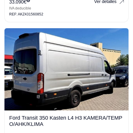
Ver detalles
33.090
€
IVA deducible
REF: AKZ431560852
Ford Transit 350 Kasten L4 H3 KAMERA/TEMP
O/AHK/KLIMA