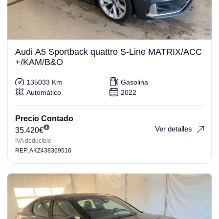
Audi A5 Sportback quattro S-Line MATRIX/ACC
+/KAM/B&O
135033 Km
Gasolina
Automático
2022
Precio Contado
Ver detalles
35.420
€
IVA deducible
REF: AKZ438369516