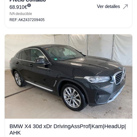
Ver detalles
68.910
€
IVA deducible
REF: AKZ437209405
BMW X4 30d xDr DrivingAssProf|Kam|HeadUp|
AHK