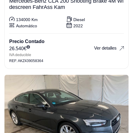
Mercedes-Benz CLA 200 Shooting Brake 4M Wi
descreen FahrAss Kam
134000 Km
Diesel
Automático
2022
Precio Contado
Ver detalles
26.540
€
IVA deducible
REF: AKZ439058364