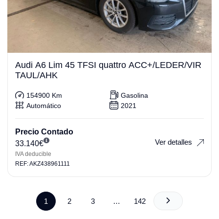
Audi A6 Lim 45 TFSI quattro ACC+/LEDER/VIR
TAUL/AHK
154900 Km
Gasolina
Automático
2021
Precio Contado
Ver detalles
33.140
€
IVA deducible
REF: AKZ438961111
1
2
3
…
142