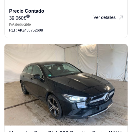
Precio Contado
Ver detalles
39.060
€
IVA deducible
REF: AKZ438752608