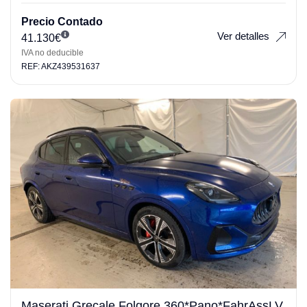
Precio Contado
Ver detalles
41.130
€
IVA no deducible
REF: AKZ439531637
Maserati Grecale Folgore 360*Pano*FahrAssLV