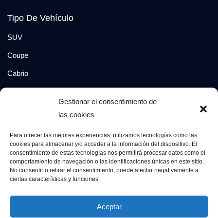
Tipo De Vehículo
SUV
Coupe
Cabrio
SUV-Coupe
Gestionar el consentimiento de
Berlina
las cookies
Compacto
Para ofrecer las mejores experiencias, utilizamos tecnologías como las
cookies para almacenar y/o acceder a la información del dispositivo. El
consentimiento de estas tecnologías nos permitirá procesar datos como el
Síguenos en:
comportamiento de navegación o las identificaciones únicas en este sitio.
No consentir o retirar el consentimiento, puede afectar negativamente a
ciertas características y funciones.
© 2026 Grupo Luxury Cars. Todos los derechos
Aceptar
reservados.