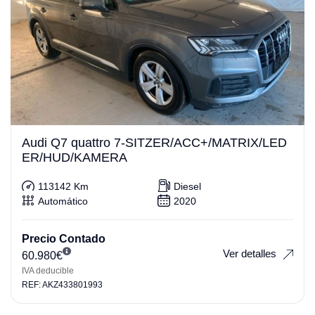
Audi Q7 quattro 7-SITZER/ACC+/MATRIX/LED
ER/HUD/KAMERA
113142 Km
Diesel
Automático
2020
Precio Contado
Ver detalles
60.980
€
IVA deducible
REF: AKZ433801993