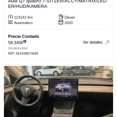
Audi Q7 quattro 7-SITZER/ACC+/MATRIX/LED
ER/HUD/KAMERA
113142 Km
Diesel
Automático
2020
Precio Contado
Ver detalles
58.340
€
IVA deducible
REF: AKZ438873689