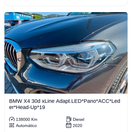
BMW X4 30d xLine Adapt.LED*Pano*ACC*Led
er*Head-Up*19
138000 Km
Diesel
Automático
2020