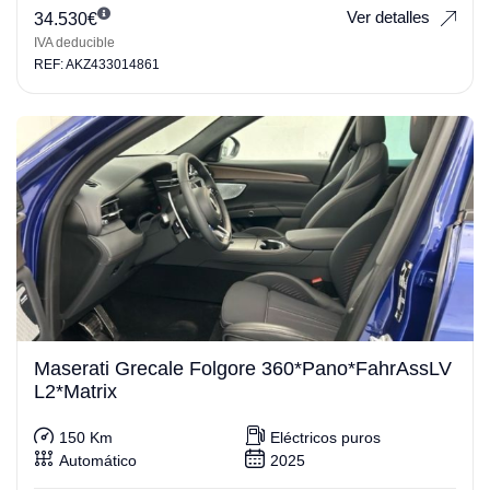
Ver detalles
34.530
€
IVA deducible
REF: AKZ433014861
Maserati Grecale Folgore 360*Pano*FahrAssLV
L2*Matrix
150 Km
Eléctricos puros
Automático
2025