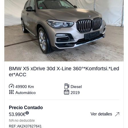
BMW X5 xDrive 30d X-Line 360°*Komfortsi.*Led
er*ACC
49900 Km
Diesel
Automático
2019
Precio Contado
Ver detalles
53.990
€
IVA no deducible
REF: AKZ437627641