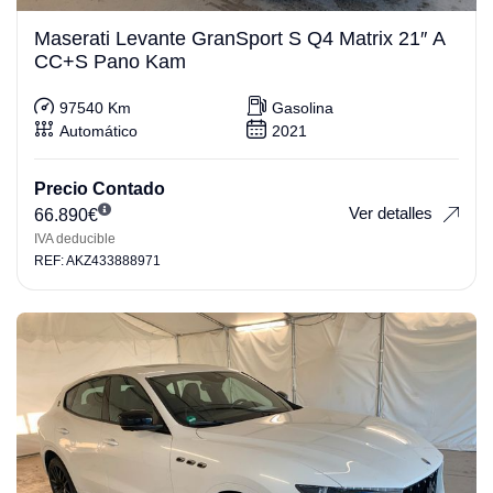
Maserati Levante GranSport S Q4 Matrix 21″ A
CC+S Pano Kam
97540 Km
Gasolina
Automático
2021
Precio Contado
Ver detalles
66.890
€
IVA deducible
REF: AKZ433888971