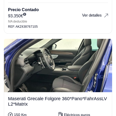
Precio Contado
Ver detalles
93.350
€
IVA deducible
REF: AKZ438767105
Maserati Grecale Folgore 360*Pano*FahrAssLV
L2*Matrix
150 Km
Eléctricos puros