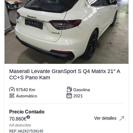
Maserati Levante GranSport S Q4 Matrix 21″ A
CC+S Pano Kam
97540 Km
Gasolina
Automático
2021
Precio Contado
Ver detalles
70.860
€
IVA deducible
REF: AKZ427539145