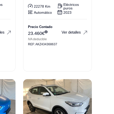
os
Eléctricos
22278 Km
puros
Automático
2023
Precio Contado
les
Ver detalles
23.460
€
IVA deducible
REF: AKZ434368637