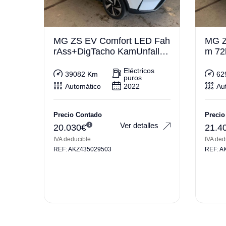
MG ZS EV Comfort LED Fah
MG Z
rAss+DigTacho KamUnfallfre
m 72
i
Eléctricos
39082 Km
62
puros
Automático
2022
Au
Precio Contado
Precio
Ver detalles
20.030
€
21.4
IVA deducible
IVA ded
REF: AKZ435029503
REF: A