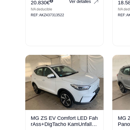
Ver detalles
20.830
€
18.5
IVA deducible
IVA ded
REF: AKZ437313522
REF: A
MG ZS EV Comfort LED Fah
MG Z
rAss+DigTacho KamUnfallfre
Pano