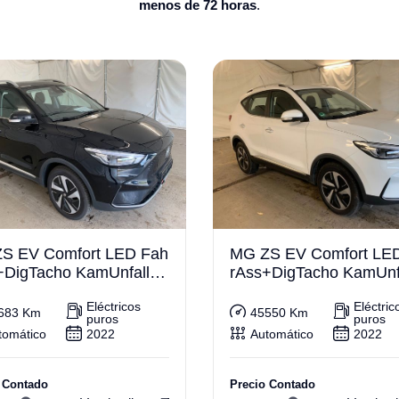
menos de 72 horas
.
S EV Comfort LED Fah
MG ZS EV Comfort LE
+DigTacho KamUnfallfre
rAss+DigTacho KamUnfa
i
Eléctricos
Eléctric
683 Km
45550 Km
puros
puros
tomático
2022
Automático
2022
 Contado
Precio Contado