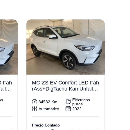
D Fah
MG ZS EV Comfort LED Fah
llfre
rAss+DigTacho KamUnfallfre
i
os
Eléctricos
34532 Km
puros
Automático
2022
Precio Contado