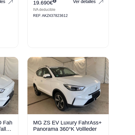
les
Ver detalles
19.690
€
IVA deducible
REF: AKZ437823612
D Fah
MG ZS EV Luxury FahrAss+
llfre
Panorama 360°K Vollleder