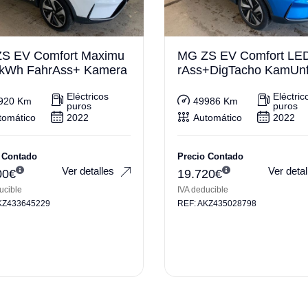
S EV Comfort Maximu
MG ZS EV Comfort LE
kWh FahrAss+ Kamera
rAss+DigTacho KamUnfa
i
Eléctricos
Eléctric
920 Km
49986 Km
puros
puros
tomático
2022
Automático
2022
 Contado
Precio Contado
Ver detalles
Ver detal
00
€
19.720
€
ucible
IVA deducible
KZ433645229
REF: AKZ435028798