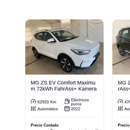
MG ZS EV Comfort Maximu
MG Z
m 72kWh FahrAss+ Kamera
rAss
i
Eléctricos
62920 Km
47
puros
Automático
2022
Au
Precio Contado
Precio