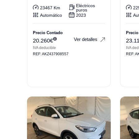
i
Eléctricos
23467 Km
22
puros
Automático
2023
Au
Precio Contado
Precio
Ver detalles
20.260
€
23.1
IVA deducible
IVA ded
REF: AKZ437908557
REF: A