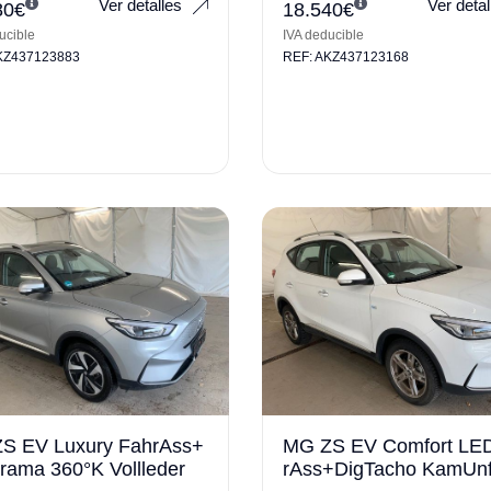
Ver detalles
Ver detal
80
€
18.540
€
ucible
IVA deducible
KZ437123883
REF: AKZ437123168
S EV Luxury FahrAss+
MG ZS EV Comfort LE
rama 360°K Vollleder
rAss+DigTacho KamUnfa