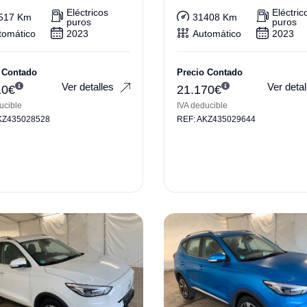
i
Eléctricos
Eléctric
517 Km
31408 Km
puros
puros
tomático
2023
Automático
2023
 Contado
Precio Contado
Ver detalles
Ver detal
10
€
21.170
€
ucible
IVA deducible
KZ435028528
REF: AKZ435029644