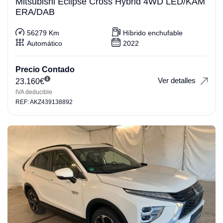
Mitsubishi Eclipse Cross Hybrid 4WD LED/KAM
ERA/DAB
56279 Km
Híbrido enchufable
Automático
2022
Precio Contado
Ver detalles
23.160
€
IVA deducible
REF: AKZ439138892