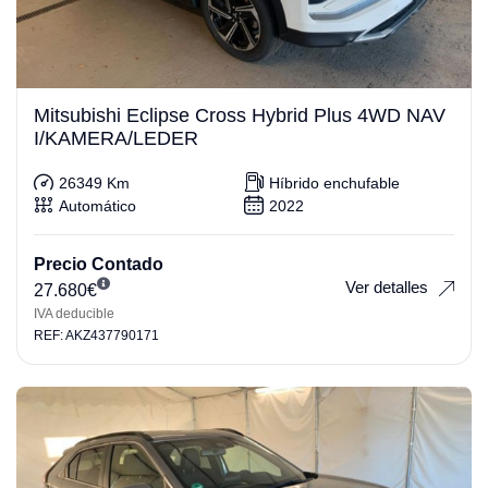
Mitsubishi Eclipse Cross Hybrid Plus 4WD NAV
I/KAMERA/LEDER
26349 Km
Híbrido enchufable
Automático
2022
Precio Contado
Ver detalles
27.680
€
IVA deducible
REF: AKZ437790171