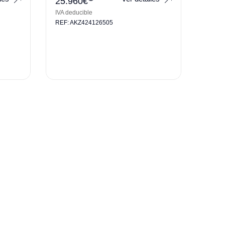
25.960
€
IVA deducible
REF: AKZ424126505