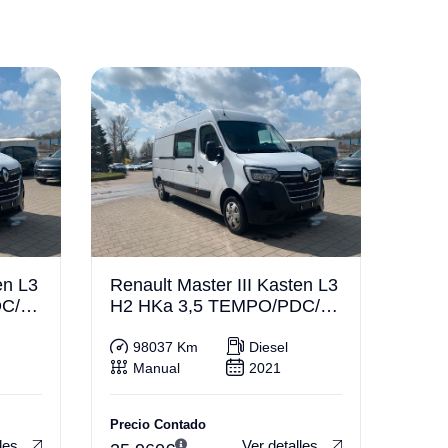
en L3
Renault Master III Kasten L3
DC/A
H2 HKa 3,5 TEMPO/PDC/A
HK
98037 Km
Diesel
Manual
2021
Precio Contado
les
Ver detalles