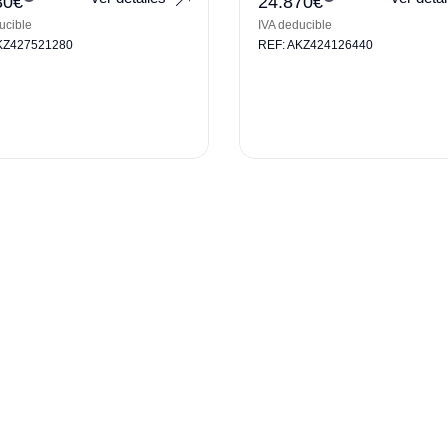
30
€
24.870
€
ucible
IVA deducible
KZ427521280
REF: AKZ424126440