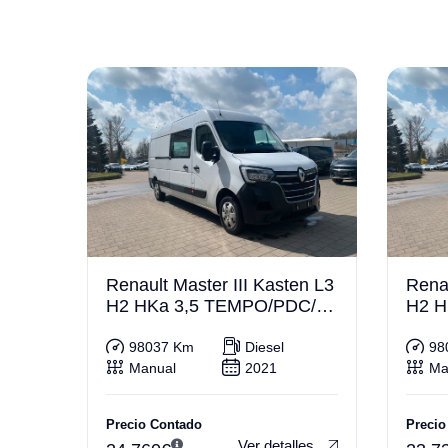
Renault Master III Kasten L3
Renau
H2 HKa 3,5 TEMPO/PDC/A
H2 H
HK
HK
98037 Km
Diesel
98
Manual
2021
Ma
Precio Contado
Precio
Ver detalles