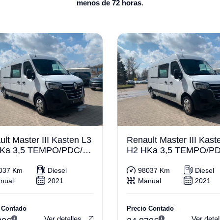
menos de 72 horas
.
lt Master III Kasten L3
Renault Master III Kast
Ka 3,5 TEMPO/PDC/A
H2 HKa 3,5 TEMPO/P
HK
037 Km
Diesel
98037 Km
Diesel
nual
2021
Manual
2021
 Contado
Precio Contado
Ver detalles
Ver detal