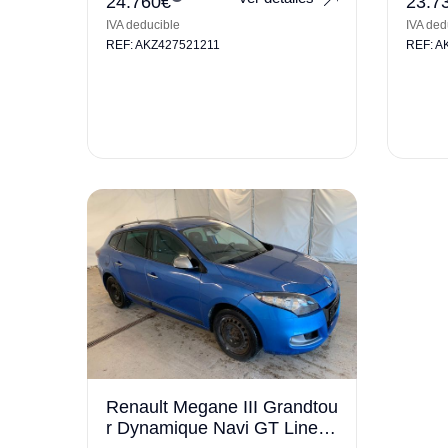
24.760
€
23.7
IVA deducible
IVA ded
REF: AKZ427521211
REF: A
Renault Megane III Grandtou
r Dynamique Navi GT Line S