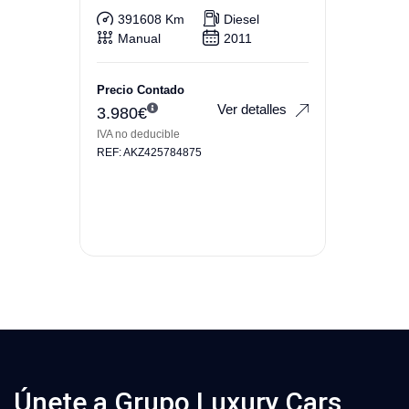
iHz
391608 Km
Diesel
Manual
2011
Precio Contado
Ver detalles
3.980
€
IVA no deducible
REF: AKZ425784875
Únete a Grupo Luxury Cars