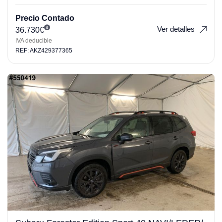
Precio Contado
Ver detalles
36.730
€
IVA deducible
REF: AKZ429377365