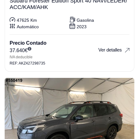
Subaru Forester Edition Sport 40 NAVI/LEDER/
ACC/KAM/AHK
47625 Km
Gasolina
Automático
2023
Precio Contado
Ver detalles
37.640
€
IVA deducible
REF: AKZ427298735