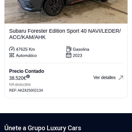
Subaru Forester Edition Sport 40 NAVI/LEDER/
ACC/KAM/AHK
47625 Km
Gasolina
Automático
2023
Precio Contado
Ver detalles
38.520
€
IVA deducible
REF: AKZ425002134
Únete a Grupo Luxury Cars