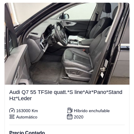
Audi Q7 55 TFSIe quatt.*S line*Air*Pano*Stand
Hz*Leder
163000 Km
Híbrido enchufable
Automático
2020
Precio Contado