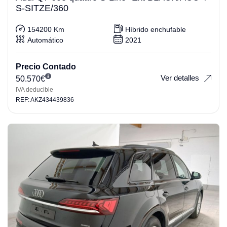
S-SITZE/360
154200 Km
Híbrido enchufable
Automático
2021
Precio Contado
Ver detalles
50.570
€
IVA deducible
REF: AKZ434439836