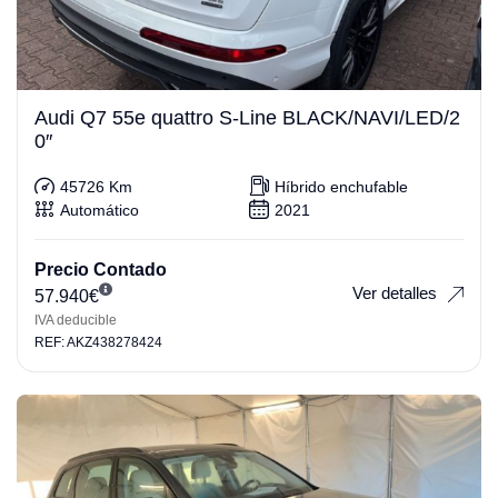
Audi Q7 55e quattro S-Line BLACK/NAVI/LED/2
0″
45726 Km
Híbrido enchufable
Automático
2021
Precio Contado
Ver detalles
57.940
€
IVA deducible
REF: AKZ438278424