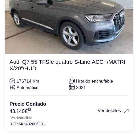
Audi Q7 55 TFSIe quattro S-Line ACC+/MATRI
X/20″/HUD
176714 Km
Híbrido enchufable
Automático
2021
Precio Contado
Ver detalles
43.140
€
IVA deducible
REF: AKZ432606331