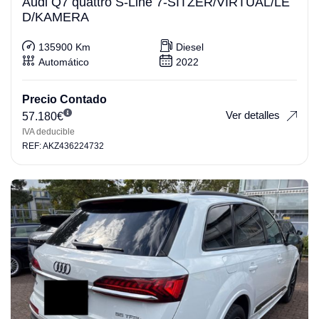
Audi Q7 quattro S-Line 7-SITZER/VIRTUAL/LE
D/KAMERA
135900 Km
Diesel
Automático
2022
Precio Contado
Ver detalles
57.180
€
IVA deducible
REF: AKZ436224732