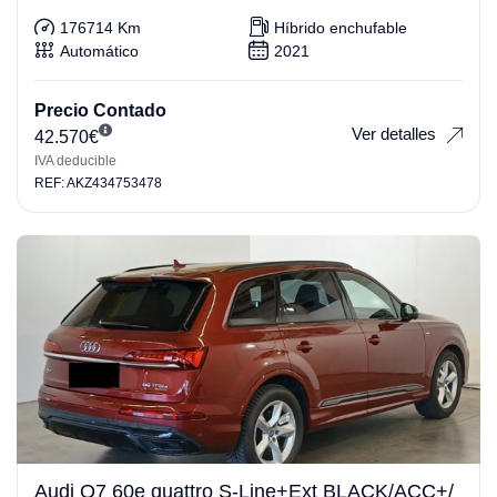
176714 Km
Híbrido enchufable
Automático
2021
Precio Contado
Ver detalles
42.570
€
IVA deducible
REF: AKZ434753478
Audi Q7 60e quattro S-Line+Ext BLACK/ACC+/