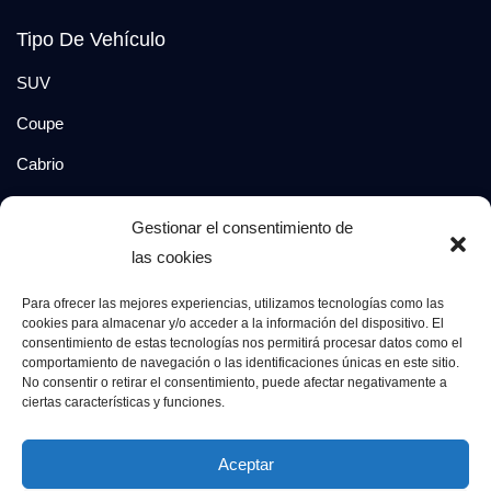
Tipo De Vehículo
SUV
Coupe
Cabrio
SUV-Coupe
Gestionar el consentimiento de
Berlina
las cookies
Compacto
Para ofrecer las mejores experiencias, utilizamos tecnologías como las
cookies para almacenar y/o acceder a la información del dispositivo. El
consentimiento de estas tecnologías nos permitirá procesar datos como el
Síguenos en:
comportamiento de navegación o las identificaciones únicas en este sitio.
No consentir o retirar el consentimiento, puede afectar negativamente a
ciertas características y funciones.
© 2026 Grupo Luxury Cars. Todos los derechos
Aceptar
reservados.