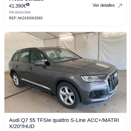
Ver detalles
41.390
€
IVA deducible
REF: AKZ435063565
Audi Q7 55 TFSIe quattro S-Line ACC+/MATRI
X/20″/HUD