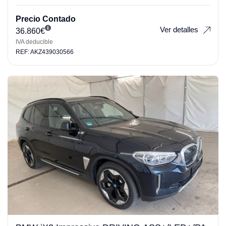
Precio Contado
Ver detalles
36.860
€
IVA deducible
REF: AKZ439030566