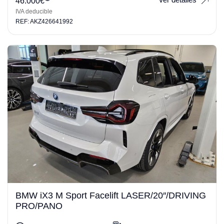
46.000
€
IVA deducible
REF: AKZ426641992
BMW iX3 M Sport Facelift LASER/20″/DRIVING
PRO/PANO