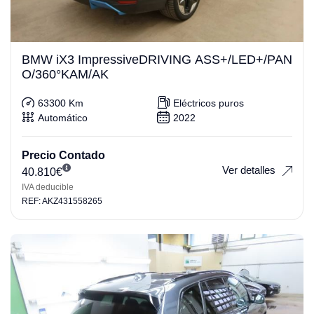
BMW iX3 ImpressiveDRIVING ASS+/LED+/PAN
O/360°KAM/AK
63300 Km
Eléctricos puros
Automático
2022
Precio Contado
Ver detalles
40.810
€
IVA deducible
REF: AKZ431558265