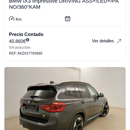
BMW iX3 Impressive DRIVING ASS+/LED+/PA
NO/360°KAM
Km
Precio Contado
Ver detalles
40.860
€
IVA deducible
REF: AKZ437793680