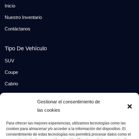
Inicio
Nuestro Inventario
Contáctanos
Tipo De Vehículo
SUV
Coupe
Cabrio
SUV-Coupe
Gestionar el consentimiento de
Berlina
las cookies
Compacto
Para ofrecer las mejores experiencias, utilizamos tecnologías como las
cookies para almacenar y/o acceder a la información del dispositivo. El
consentimiento de estas tecnologías nos permitirá procesar datos como el
Síguenos en: