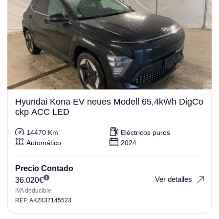
Hyundai Kona EV neues Modell 65,4kWh DigCo
ckp ACC LED
14470 Km
Eléctricos puros
Automático
2024
Precio Contado
Ver detalles
36.020
€
IVA deducible
REF: AKZ437145523