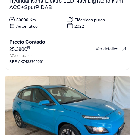
Hyundai Kona Elektro LED Navi DigTacho Kam
ACC+SpurP DAB
50000 Km
Eléctricos puros
Automático
2022
Precio Contado
Ver detalles
25.390
€
IVA deducible
REF: AKZ438769061