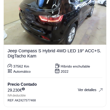
Jeep Compass S Hybrid 4WD LED 19″ ACC+S.
DigTacho Kam
37562 Km
Híbrido enchufable
Automático
2022
Precio Contado
Ver detalles
29.230
€
IVA deducible
REF: AKZ427577468