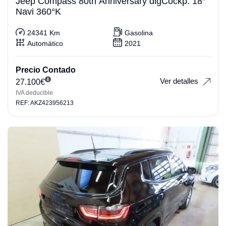
Jeep Compass 80th Anniversary digCockp. 18″
Navi 360°K
24341 Km
Gasolina
Automático
2021
Precio Contado
Ver detalles
27.100
€
IVA deducible
REF: AKZ423956213