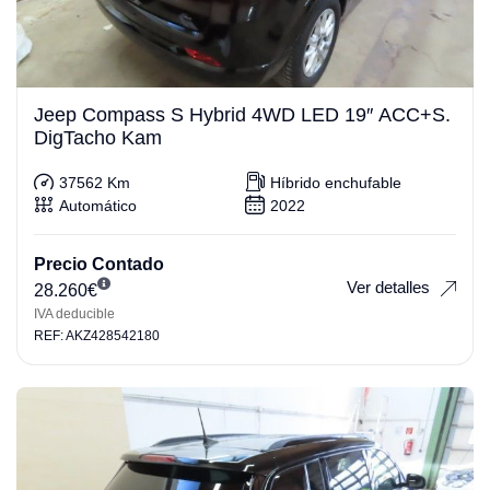
Jeep Compass S Hybrid 4WD LED 19″ ACC+S.
DigTacho Kam
37562 Km
Híbrido enchufable
Automático
2022
Precio Contado
Ver detalles
28.260
€
IVA deducible
REF: AKZ428542180