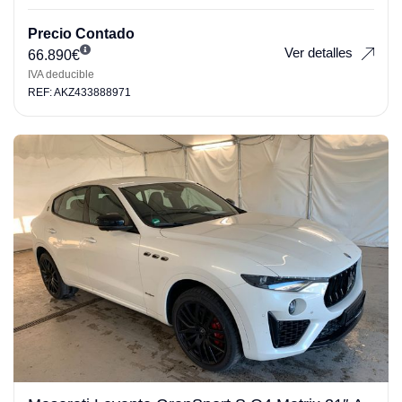
Precio Contado
Ver detalles
66.890
€
IVA deducible
REF: AKZ433888971