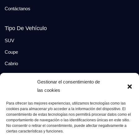
Contáctanos
Tipo De Vehículo
SUV
Coupe
Cabrio
SUV-Coupe
Gestionar el consentimiento de
Berlina
las cookies
Compacto
Para ofrecer las mejores experiencias, utilizamos tecnologías como las
cookies para almacenar y/o acceder a la información del dispositivo. El
consentimiento de estas tecnologías nos permitirá procesar datos como el
Síguenos en:
comportamiento de navegación o las identificaciones únicas en este sitio.
No consentir o retirar el consentimiento, puede afectar negativamente a
ciertas características y funciones.