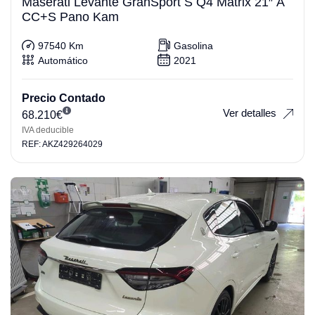
Maserati Levante GranSport S Q4 Matrix 21″ A
CC+S Pano Kam
97540 Km
Gasolina
Automático
2021
Precio Contado
Ver detalles
68.210
€
IVA deducible
REF: AKZ429264029