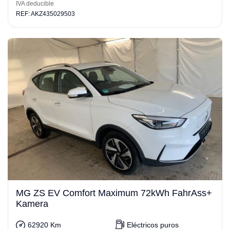
IVA deducible
REF: AKZ435029503
MG ZS EV Comfort Maximum 72kWh FahrAss+
Kamera
62920 Km
Eléctricos puros