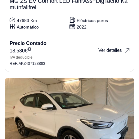
MG ZS EV Comfort LED FahrAss+DigTacho Ka
mUnfallfrei
47683 Km
Eléctricos puros
Automático
2022
Precio Contado
Ver detalles
18.580
€
IVA deducible
REF: AKZ437123883