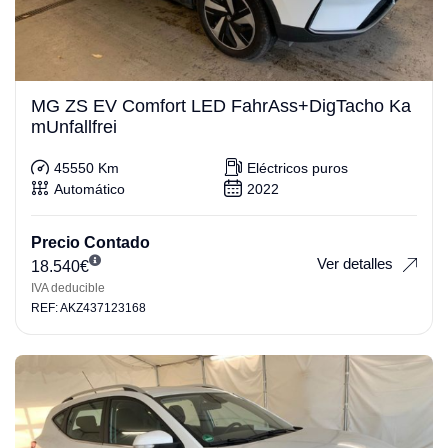
MG ZS EV Comfort LED FahrAss+DigTacho Ka
mUnfallfrei
45550 Km
Eléctricos puros
Automático
2022
Precio Contado
Ver detalles
18.540
€
IVA deducible
REF: AKZ437123168