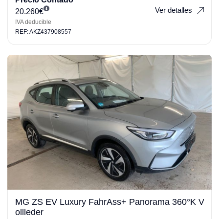
Ver detalles
20.260
€
IVA deducible
REF: AKZ437908557
MG ZS EV Luxury FahrAss+ Panorama 360°K V
ollleder