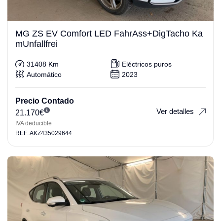
MG ZS EV Comfort LED FahrAss+DigTacho Ka
mUnfallfrei
31408 Km
Eléctricos puros
Automático
2023
Precio Contado
Ver detalles
21.170
€
IVA deducible
REF: AKZ435029644