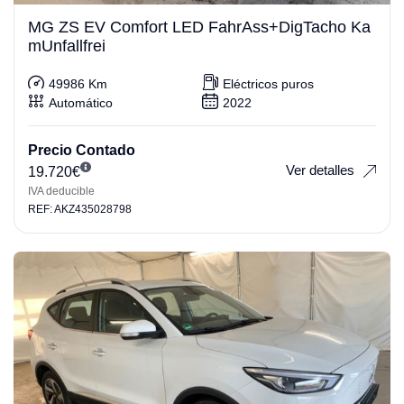
MG ZS EV Comfort LED FahrAss+DigTacho Ka
mUnfallfrei
49986 Km
Eléctricos puros
Automático
2022
Precio Contado
Ver detalles
19.720
€
IVA deducible
REF: AKZ435028798