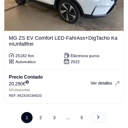
MG ZS EV Comfort LED FahrAss+DigTacho Ka
mUnfallfrei
25182 Km
Eléctricos puros
Automático
2022
Precio Contado
Ver detalles
20.290
€
IVA deducible
REF: AKZ434194020
1
2
3
…
5