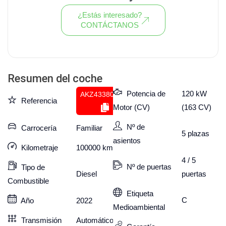
¿Estás interesado?
CONTÁCTANOS
Ver todo el stock de coches
Resumen del coche
Potencia de
120 kW
AKZ433807066
Referencia
Motor (CV)
(163 CV)
Nº de
Carrocería
Familiar
5
plazas
asientos
Kilometraje
100000
km
4 / 5
Nº de puertas
Tipo de
puertas
Diesel
Combustible
Etiqueta
C
Año
2022
Medioambiental
Transmisión
Automático