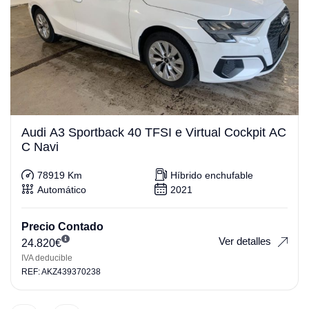
Audi A3 Sportback 40 TFSI e Virtual Cockpit AC
C Navi
78919 Km
Híbrido enchufable
Automático
2021
Precio Contado
Ver detalles
24.820
€
IVA deducible
REF: AKZ439370238