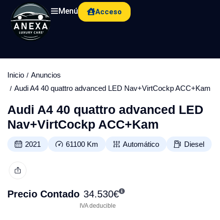
Menú
Acceso
Inicio
Anuncios
Audi A4 40 quattro advanced LED Nav+VirtCockp ACC+Kam
Audi A4 40 quattro advanced LED
Nav+VirtCockp ACC+Kam
2021
61100
Km
Automático
Diesel
Precio Contado
34.530
€
IVA deducible