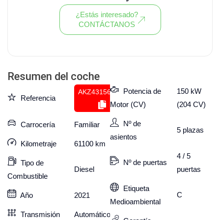
¿Estás interesado?
CONTÁCTANOS
Ver todo el stock de coches
Resumen del coche
Potencia de
150 kW
AKZ431560836
Referencia
Motor (CV)
(204 CV)
Nº de
Carrocería
Familiar
5
plazas
asientos
Kilometraje
61100
km
4 / 5
Nº de puertas
Tipo de
puertas
Diesel
Combustible
Etiqueta
C
Año
2021
Medioambiental
Transmisión
Automático