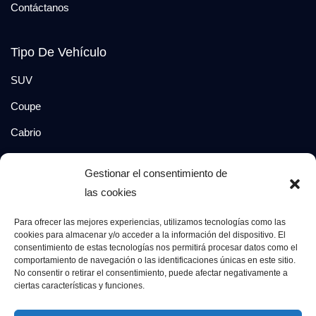
Contáctanos
Tipo De Vehículo
SUV
Coupe
Cabrio
SUV-Coupe
Gestionar el consentimiento de
Berlina
las cookies
Compacto
Para ofrecer las mejores experiencias, utilizamos tecnologías como las
cookies para almacenar y/o acceder a la información del dispositivo. El
consentimiento de estas tecnologías nos permitirá procesar datos como el
Síguenos en:
comportamiento de navegación o las identificaciones únicas en este sitio.
No consentir o retirar el consentimiento, puede afectar negativamente a
ciertas características y funciones.