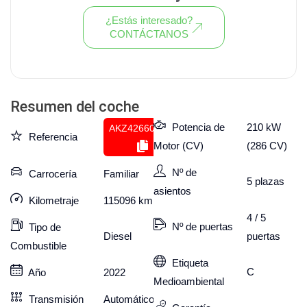
¿Estás interesado?
CONTÁCTANOS
Ver todo el stock de coches
Resumen del coche
Potencia de
210 kW
AKZ426608681
Referencia
Motor (CV)
(286 CV)
Nº de
Carrocería
Familiar
5
plazas
asientos
Kilometraje
115096
km
4 / 5
Nº de puertas
Tipo de
puertas
Diesel
Combustible
Etiqueta
C
Año
2022
Medioambiental
Transmisión
Automático