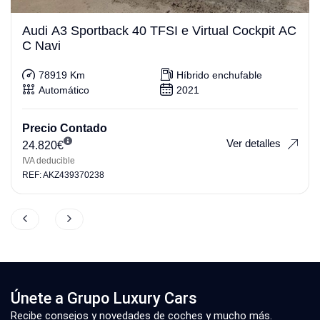
Audi A3 Sportback 40 TFSI e Virtual Cockpit AC
C Navi
78919 Km
Híbrido enchufable
Automático
2021
Precio Contado
Ver detalles
24.820
€
IVA deducible
REF: AKZ439370238
Únete a Grupo Luxury Cars
Recibe consejos y novedades de coches y mucho más.