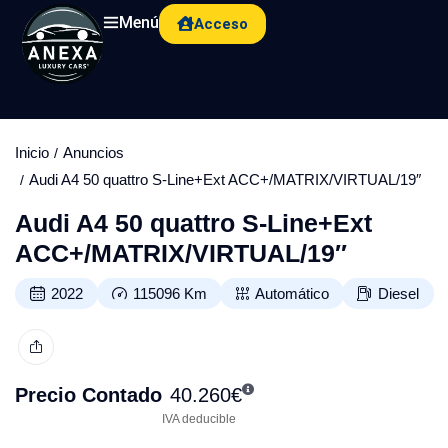
Menú
Acceso
Inicio
Anuncios
Audi A4 50 quattro S-Line+Ext ACC+/MATRIX/VIRTUAL/19″
Audi A4 50 quattro S-Line+Ext
ACC+/MATRIX/VIRTUAL/19″
2022
115096
Km
Automático
Diesel
Precio Contado
40.260
€
IVA deducible