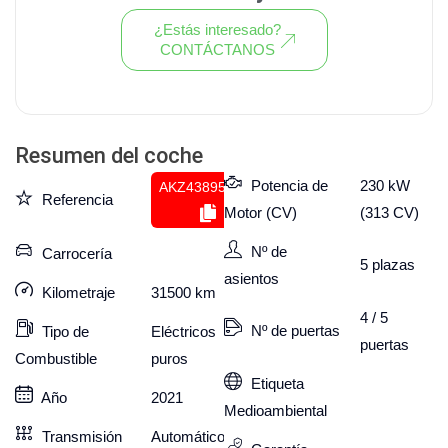
¿Estás interesado?
CONTÁCTANOS
Ver todo el stock de coches
Resumen del coche
Potencia de
230 kW
AKZ438955167
Referencia
Motor (CV)
(313 CV)
Nº de
Carrocería
5
plazas
asientos
Kilometraje
31500
km
4 / 5
Nº de puertas
Tipo de
Eléctricos
puertas
Combustible
puros
Etiqueta
Año
2021
Medioambiental
Transmisión
Automático