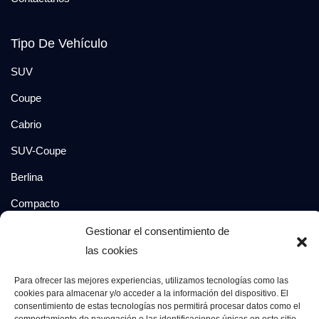
Tipo De Vehículo
SUV
Coupe
Cabrio
SUV-Coupe
Berlina
Compacto
Gestionar el consentimiento de
Síguenos en:
las cookies
Para ofrecer las mejores experiencias, utilizamos tecnologías como las
cookies para almacenar y/o acceder a la información del dispositivo. El
consentimiento de estas tecnologías nos permitirá procesar datos como el
© 2026 Grupo Luxury Cars. Todos los derechos