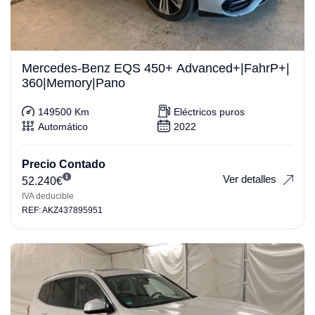
Mercedes-Benz EQS 450+ Advanced+|FahrP+|
360|Memory|Pano
149500 Km
Eléctricos puros
Automático
2022
Precio Contado
Ver detalles
52.240
€
IVA deducible
REF: AKZ437895951