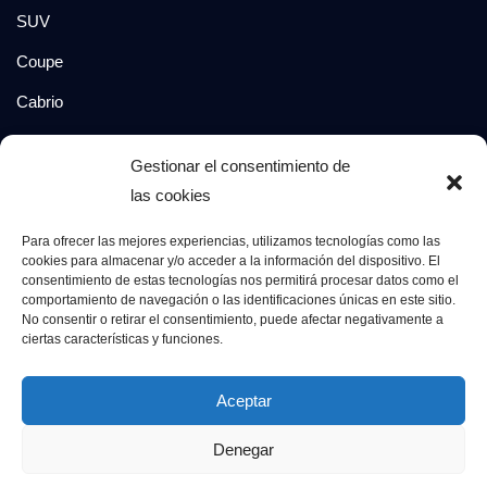
SUV
Coupe
Cabrio
SUV-Coupe
Gestionar el consentimiento de
Berlina
las cookies
Compacto
Para ofrecer las mejores experiencias, utilizamos tecnologías como las
cookies para almacenar y/o acceder a la información del dispositivo. El
consentimiento de estas tecnologías nos permitirá procesar datos como el
Síguenos en:
comportamiento de navegación o las identificaciones únicas en este sitio.
No consentir o retirar el consentimiento, puede afectar negativamente a
ciertas características y funciones.
© 2026 Grupo Luxury Cars. Todos los derechos
Aceptar
reservados.
Denegar
Aviso Legal
Política de Privacidad
Política de Cookies