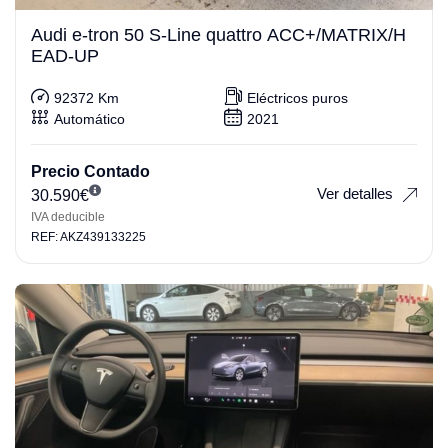
Audi e-tron 50 S-Line quattro ACC+/MATRIX/H
EAD-UP
92372 Km
Eléctricos puros
Automático
2021
Precio Contado
Ver detalles
30.590
€
IVA deducible
REF: AKZ439133225