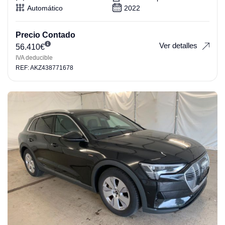
Automático
2022
Precio Contado
Ver detalles
56.410
€
IVA deducible
REF: AKZ438771678