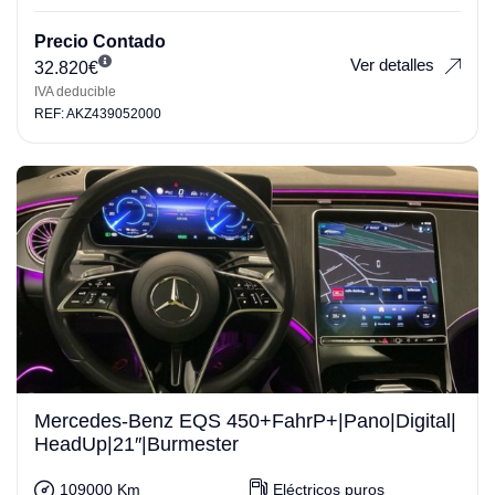
Precio Contado
Ver detalles
32.820
€
IVA deducible
REF: AKZ439052000
Mercedes-Benz EQS 450+FahrP+|Pano|Digital|
HeadUp|21″|Burmester
109000 Km
Eléctricos puros