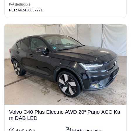
IVA deducible
REF: AKZ438857221
Volvo C40 Plus Electric AWD 20″ Pano ACC Ka
m DAB LED
47317 Km
Eléctricos puros