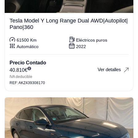
Tesla Model Y Long Range Dual AWD|Autopilot|
Pano|360
61500 Km
Eléctricos puros
Automático
2022
Precio Contado
Ver detalles
40.810
€
IVA deducible
REF: AKZ439308170