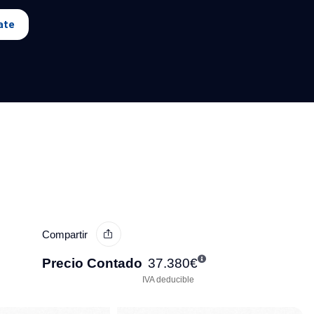
ate
Compartir
Precio Contado
37.380
€
IVA deducible