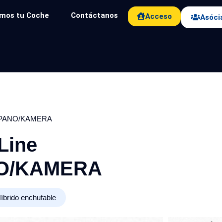
mos tu Coche
Contáctanos
Acceso
Asóci
ED/PANO/KAMERA
Line
NO/KAMERA
íbrido enchufable