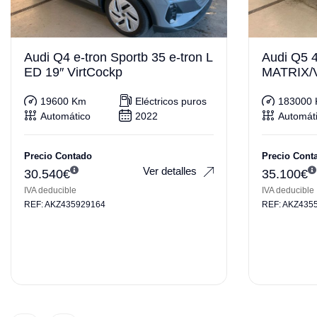
Audi Q4 e-tron Sportb 35 e-tron L
Audi Q5 4
ED 19″ VirtCockp
MATRIX/
19600 Km
Eléctricos puros
183000
Automático
2022
Automát
Precio Contado
Precio Cont
Ver detalles
30.540
€
35.100
€
IVA deducible
IVA deducible
REF: AKZ435929164
REF: AKZ435