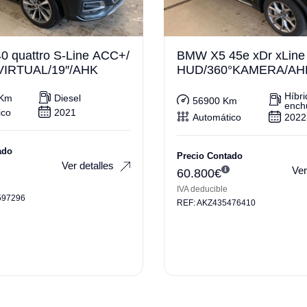
0 quattro S-Line ACC+/
BMW X5 45e xDr xLine
VIRTUAL/19″/AHK
HUD/360°KAMERA/AH
Híbri
 Km
Diesel
56900 Km
ench
ico
2021
Automático
2022
ado
Precio Contado
Ver detalles
Ver
60.800
€
IVA deducible
597296
REF: AKZ435476410