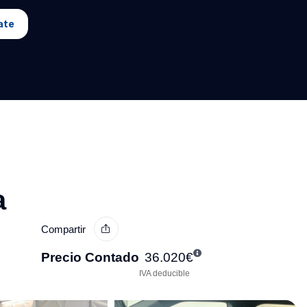
ate
a
Compartir
Precio Contado
36.020
€
IVA deducible