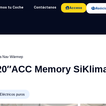
mos tu Coche
Contáctanos
Acceso
Asóci
ma Nav Wärmep
 20″ACC Memory SiKlim
Eléctricos puros