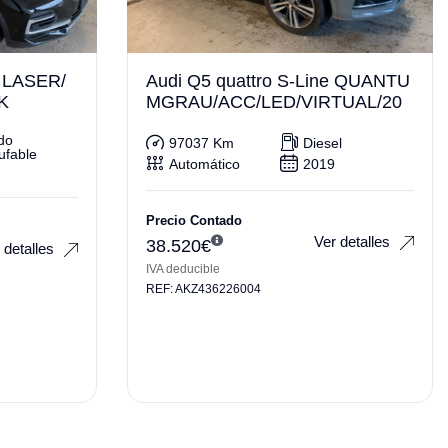
 LASER/
Audi Q5 quattro S-Line QUANTU
K
MGRAU/ACC/LED/VIRTUAL/20
do
97037 Km
Diesel
ufable
Automático
2019
Precio Contado
Ver detalles
38.520
€
 detalles
IVA deducible
REF: AKZ436226004