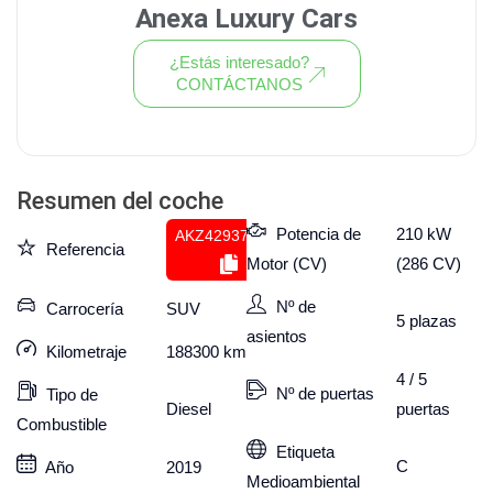
Anexa Luxury Cars
¿Estás interesado?
CONTÁCTANOS
Ver todo el stock de coches
Resumen del coche
Potencia de
210 kW
AKZ429375558
Referencia
Motor (CV)
(286 CV)
Nº de
Carrocería
SUV
5
plazas
asientos
Kilometraje
188300
km
4 / 5
Nº de puertas
Tipo de
puertas
Diesel
Combustible
Etiqueta
C
Año
2019
Medioambiental