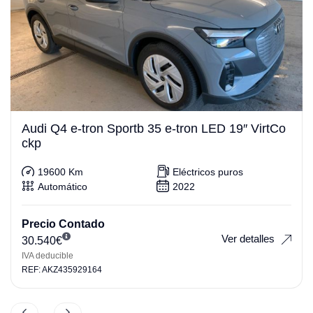
Audi Q4 e-tron Sportb 35 e-tron LED 19″ VirtCo
ckp
19600 Km
Eléctricos puros
Automático
2022
Precio Contado
Ver detalles
30.540
€
IVA deducible
REF: AKZ435929164