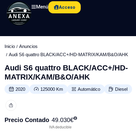
Menú
Acceso
Inicio
Anuncios
Audi S6 quattro BLACK/ACC+/HD-MATRIX/KAM/B&O/AHK
Audi S6 quattro BLACK/ACC+/HD-
MATRIX/KAM/B&O/AHK
2020
125000
Km
Automático
Diesel
Precio Contado
49.030
€
IVA deducible