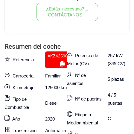
¿Estás interesado?
CONTÁCTANOS
Ver todo el stock de coches
Resumen del coche
Potencia de
257 kW
AKZ425909297
Referencia
Motor (CV)
(349 CV)
Nº de
Carrocería
Familiar
5
plazas
asientos
Kilometraje
125000
km
4 / 5
Nº de puertas
Tipo de
puertas
Diesel
Combustible
Etiqueta
C
Año
2020
Medioambiental
Transmisión
Automático