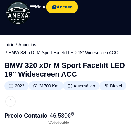
Menú
Acceso
Inicio
Anuncios
BMW 320 xDr M Sport Facelift LED 19″ Widescreen ACC
BMW 320 xDr M Sport Facelift LED
19″ Widescreen ACC
2023
31700
Km
Automático
Diesel
Precio Contado
46.530
€
IVA deducible