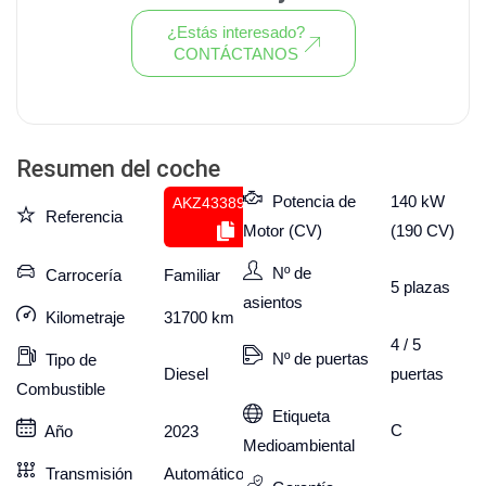
¿Estás interesado?
CONTÁCTANOS
Ver todo el stock de coches
Resumen del coche
Potencia de
140 kW
AKZ433895234
Referencia
Motor (CV)
(190 CV)
Nº de
Carrocería
Familiar
5
plazas
asientos
Kilometraje
31700
km
4 / 5
Nº de puertas
Tipo de
puertas
Diesel
Combustible
Etiqueta
C
Año
2023
Medioambiental
Transmisión
Automático