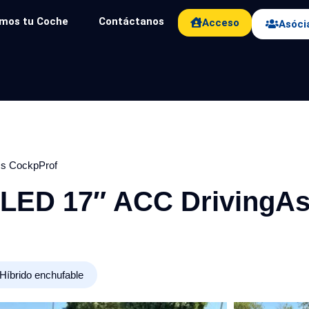
mos tu Coche
Contáctanos
Acceso
Asóci
s CockpProf
LED 17″ ACC DrivingA
Híbrido enchufable