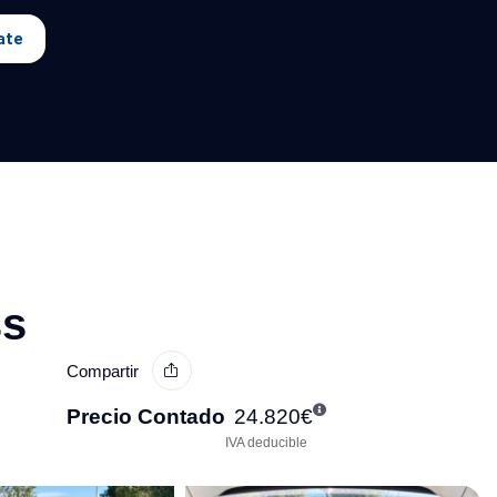
ate
ss
Compartir
Precio Contado
24.820
€
IVA deducible