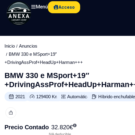
Menú
Acceso
Inicio
Anuncios
BMW 330 e MSport+19″
+DrivingAssProf+HeadUp+Harman+++
BMW 330 e MSport+19″
+DrivingAssProf+HeadUp+Harman+
2021
129400
Km
Automático
Híbrido enchufabl
Precio Contado
32.820
€
IVA deducible