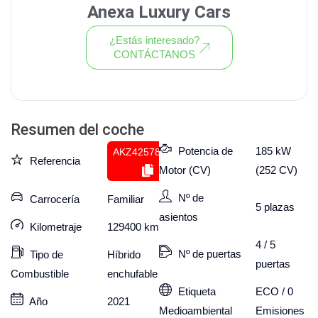
Anexa Luxury Cars
¿Estás interesado?
CONTÁCTANOS
Ver todo el stock de coches
Resumen del coche
Potencia de
185 kW
AKZ425788717
Referencia
Motor (CV)
(252 CV)
Nº de
Carrocería
Familiar
5
plazas
asientos
Kilometraje
129400
km
4 / 5
Nº de puertas
Tipo de
Híbrido
puertas
Combustible
enchufable
Etiqueta
ECO / 0
Año
2021
Medioambiental
Emisiones