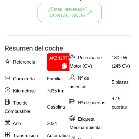
¿Estás interesado?
CONTÁCTANOS
Ver todo el stock de coches
Resumen del coche
Potencia de
180 kW
AKZ428798251
Referencia
Motor (CV)
(245 CV)
Nº de
Carrocería
Familiar
5
plazas
asientos
Kilometraje
7835
km
4 / 5
Nº de puertas
Tipo de
puertas
Gasolina
Combustible
Etiqueta
Año
2024
Medioambiental
Transmisión
Automático