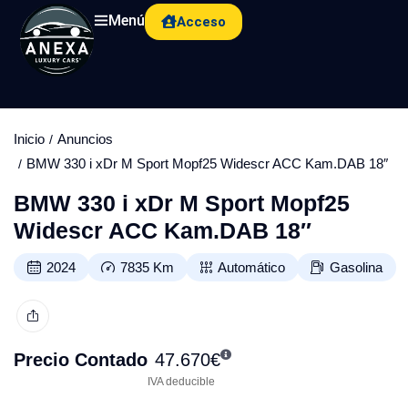
Menú
Acceso
Inicio
Anuncios
BMW 330 i xDr M Sport Mopf25 Widescr ACC Kam.DAB 18″
BMW 330 i xDr M Sport Mopf25
Widescr ACC Kam.DAB 18″
2024
7835
Km
Automático
Gasolina
Precio Contado
47.670
€
IVA deducible