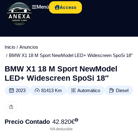
Menú
Acceso
Inicio
Anuncios
BMW X1 18 M Sport NewModel LED+ Widescreen SpoSi 18″
BMW X1 18 M Sport NewModel
LED+ Widescreen SpoSi 18″
2023
81413
Km
Automático
Diesel
Precio Contado
42.820
€
IVA deducible