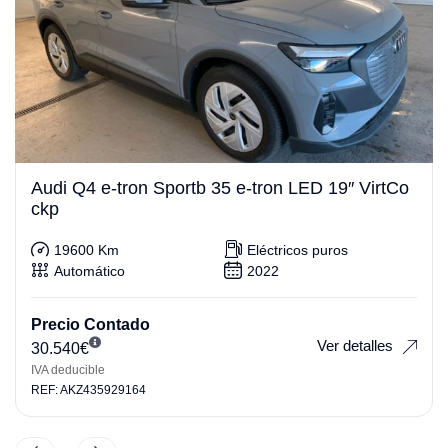
Audi Q4 e-tron Sportb 35 e-tron LED 19″ VirtCo
ckp
19600 Km
Eléctricos puros
Automático
2022
Precio Contado
Ver detalles
30.540
€
IVA deducible
REF: AKZ435929164