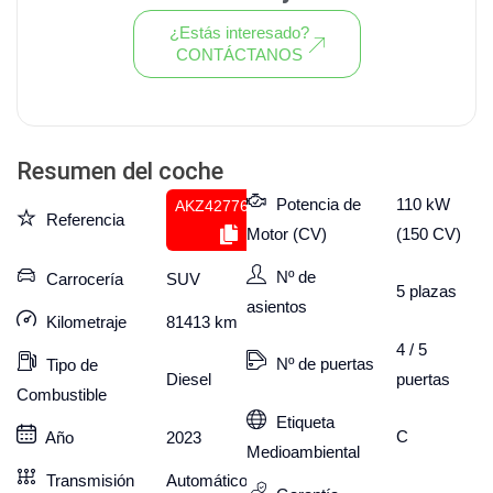
¿Estás interesado?
CONTÁCTANOS
Ver todo el stock de coches
Resumen del coche
Potencia de
110 kW
AKZ427760582
Referencia
Motor (CV)
(150 CV)
Nº de
Carrocería
SUV
5
plazas
asientos
Kilometraje
81413
km
4 / 5
Nº de puertas
Tipo de
puertas
Diesel
Combustible
Etiqueta
C
Año
2023
Medioambiental
Transmisión
Automático