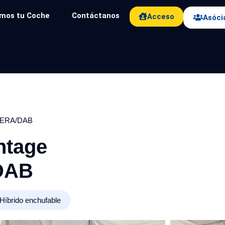
mos tu Coche
Contáctanos
Acceso
Asóci
MERA/DAB
ntage
DAB
Híbrido enchufable