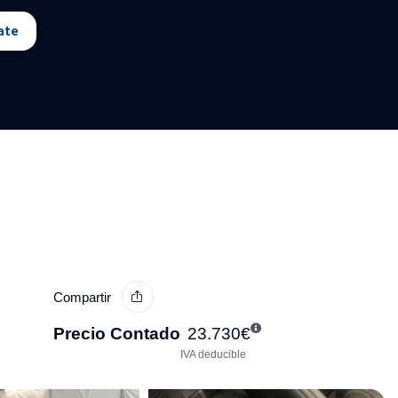
ate
Compartir
Precio Contado
23.730
€
IVA deducible