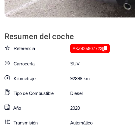
Resumen del coche
Referencia
AKZ425807723
Carrocería
SUV
Kilometraje
92898
km
Tipo de Combustible
Diesel
Año
2020
Transmisión
Automático