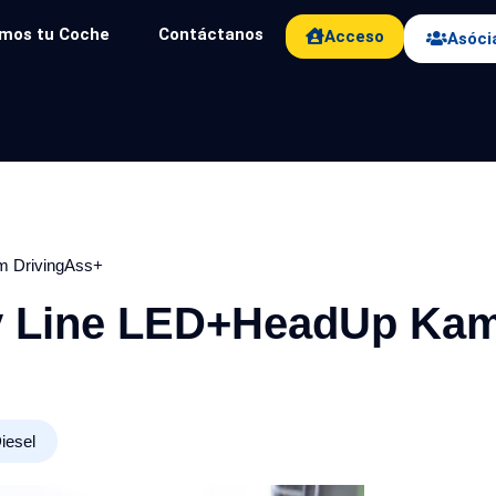
mos tu Coche
Contáctanos
Acceso
Asóci
 DrivingAss+
y Line LED+HeadUp Ka
iesel