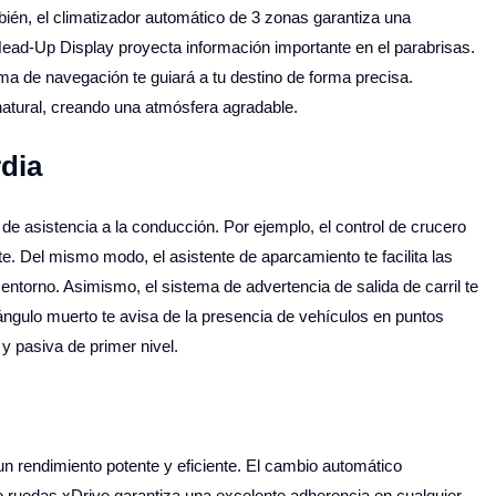
ién, el climatizador automático de 3 zonas garantiza una
 Head-Up Display proyecta información importante en el parabrisas.
ema de navegación te guiará a tu destino de forma precisa.
 natural, creando una atmósfera agradable.
dia
 asistencia a la conducción. Por ejemplo, el control de crucero
e. Del mismo modo, el asistente de aparcamiento te facilita las
entorno. Asimismo, el sistema de advertencia de salida de carril te
e ángulo muerto te avisa de la presencia de vehículos en puntos
 y pasiva de primer nivel.
n rendimiento potente y eficiente. El cambio automático
ro ruedas xDrive garantiza una excelente adherencia en cualquier