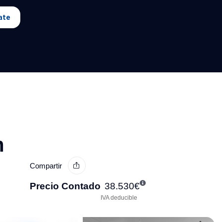
ate
m
Compartir
Precio Contado
38.530
€
IVA deducible