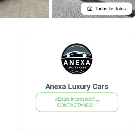
Todas las fotos
Anexa Luxury Cars
¿Estás interesado?
CONTÁCTANOS
Ver todo el stock de coches