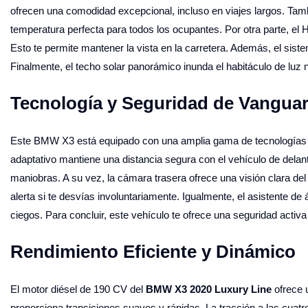
ofrecen una comodidad excepcional, incluso en viajes largos. Tamb
temperatura perfecta para todos los ocupantes. Por otra parte, el
Esto te permite mantener la vista en la carretera. Además, el sist
Finalmente, el techo solar panorámico inunda el habitáculo de luz
Tecnología y Seguridad de Vanguar
Este BMW X3 está equipado con una amplia gama de tecnologías de
adaptativo mantiene una distancia segura con el vehículo de delant
maniobras. A su vez, la cámara trasera ofrece una visión clara del 
alerta si te desvías involuntariamente. Igualmente, el asistente d
ciegos. Para concluir, este vehículo te ofrece una seguridad activa
Rendimiento Eficiente y Dinámico
El motor diésel de 190 CV del
BMW X3 2020 Luxury Line
ofrece u
proporciona transiciones suaves y rápidas. La tracción a las cuat