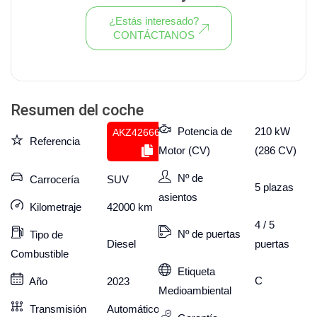
¿Estás interesado?
CONTÁCTANOS
Ver todo el stock de coches
Resumen del coche
Potencia de
210 kW
AKZ426664695
Referencia
Motor (CV)
(286 CV)
Nº de
Carrocería
SUV
5
plazas
asientos
Kilometraje
42000
km
4 / 5
Nº de puertas
Tipo de
puertas
Diesel
Combustible
Etiqueta
C
Año
2023
Medioambiental
Transmisión
Automático