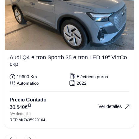
Audi Q4 e-tron Sportb 35 e-tron LED 19″ VirtCo
ckp
19600 Km
Eléctricos puros
Automático
2022
Precio Contado
Ver detalles
30.540
€
IVA deducible
REF: AKZ435929164