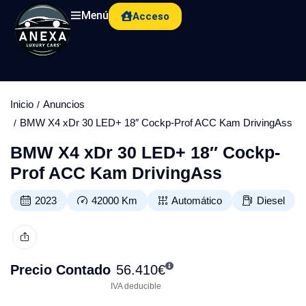
Menú
Acceso
Inicio
Anuncios
BMW X4 xDr 30 LED+ 18″ Cockp-Prof ACC Kam DrivingAss
BMW X4 xDr 30 LED+ 18″ Cockp-
Prof ACC Kam DrivingAss
2023
42000
Km
Automático
Diesel
Precio Contado
56.410
€
IVA deducible