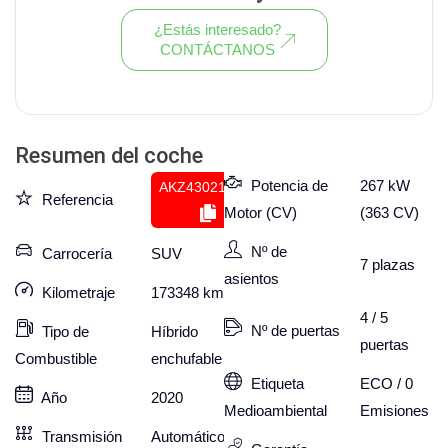
¿Estás interesado?
CONTÁCTANOS
Ver todo el stock de coches
Resumen del coche
Potencia de
267 kW
AKZ430214239
Referencia
Motor (CV)
(363 CV)
Nº de
Carrocería
SUV
7
plazas
asientos
Kilometraje
173348
km
4 / 5
Nº de puertas
Tipo de
Híbrido
puertas
Combustible
enchufable
Etiqueta
ECO / 0
Año
2020
Medioambiental
Emisiones
Transmisión
Automático