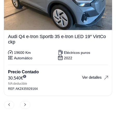
Audi Q4 e-tron Sportb 35 e-tron LED 19″ VirtCo
ckp
19600 Km
Eléctricos puros
Automático
2022
Precio Contado
Ver detalles
30.540
€
IVA deducible
REF: AKZ435929164