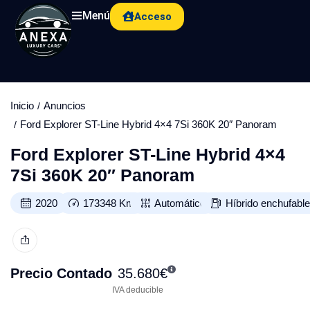
Menú
Acceso
Inicio
Anuncios
Ford Explorer ST-Line Hybrid 4×4 7Si 360K 20″ Panoram
Ford Explorer ST-Line Hybrid 4×4
7Si 360K 20″ Panoram
2020
173348
Km
Automático
Híbrido enchufabl
Precio Contado
35.680
€
IVA deducible