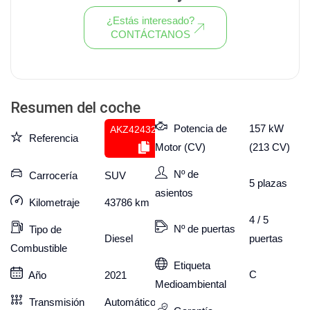
¿Estás interesado?
CONTÁCTANOS
Ver todo el stock de coches
Resumen del coche
Potencia de
157 kW
AKZ424321927
Referencia
Motor (CV)
(213 CV)
Nº de
Carrocería
SUV
5
plazas
asientos
Kilometraje
43786
km
4 / 5
Nº de puertas
Tipo de
puertas
Diesel
Combustible
Etiqueta
C
Año
2021
Medioambiental
Transmisión
Automático