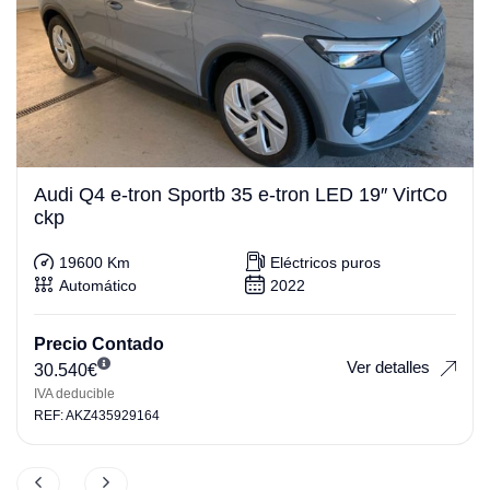
Audi Q4 e-tron Sportb 35 e-tron LED 19″ VirtCo
ckp
19600 Km
Eléctricos puros
Automático
2022
Precio Contado
Ver detalles
30.540
€
IVA deducible
REF: AKZ435929164