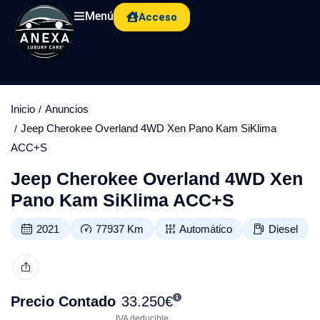
Menú
Acceso
Inicio
Anuncios
Jeep Cherokee Overland 4WD Xen Pano Kam SiKlima
ACC+S
Jeep Cherokee Overland 4WD Xen
Pano Kam SiKlima ACC+S
2021
77937
Km
Automático
Diesel
Precio Contado
33.250
€
IVA deducible