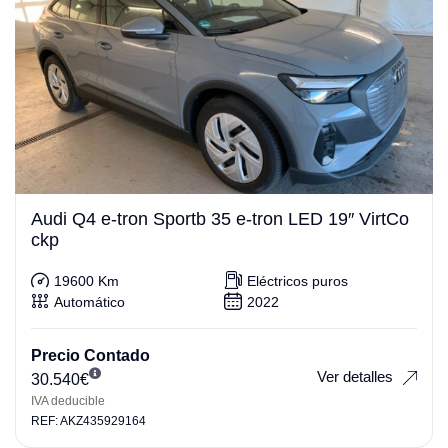
Audi Q4 e-tron Sportb 35 e-tron LED 19″ VirtCo
ckp
19600 Km
Eléctricos puros
Automático
2022
Precio Contado
Ver detalles
30.540
€
IVA deducible
REF: AKZ435929164