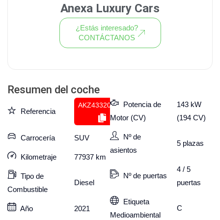
Anexa Luxury Cars
¿Estás interesado?
CONTÁCTANOS
Ver todo el stock de coches
Resumen del coche
Potencia de
143 kW
AKZ433207366
Referencia
Motor (CV)
(194 CV)
Nº de
Carrocería
SUV
5
plazas
asientos
Kilometraje
77937
km
4 / 5
Nº de puertas
Tipo de
puertas
Diesel
Combustible
Etiqueta
C
Año
2021
Medioambiental