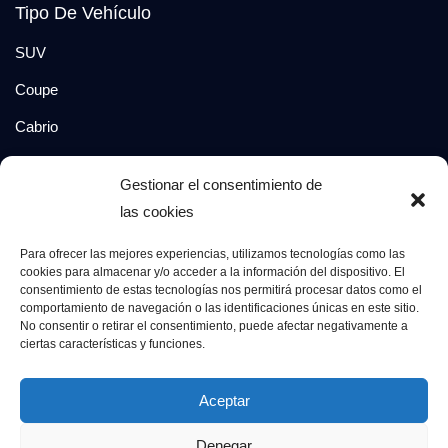
Tipo De Vehículo
SUV
Coupe
Cabrio
SUV-Coupe
Gestionar el consentimiento de
Berlina
las cookies
Compacto
Para ofrecer las mejores experiencias, utilizamos tecnologías como las
cookies para almacenar y/o acceder a la información del dispositivo. El
consentimiento de estas tecnologías nos permitirá procesar datos como el
Síguenos en:
comportamiento de navegación o las identificaciones únicas en este sitio.
No consentir o retirar el consentimiento, puede afectar negativamente a
ciertas características y funciones.
© 2026 Grupo Luxury Cars. Todos los derechos
Aceptar
reservados.
Denegar