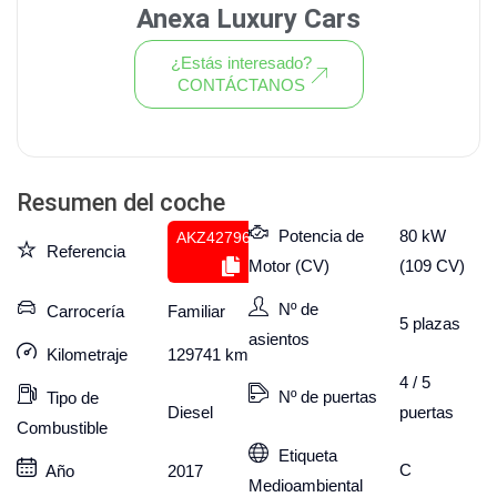
Anexa Luxury Cars
¿Estás interesado?
CONTÁCTANOS
Ver todo el stock de coches
Resumen del coche
Potencia de
80 kW
AKZ427964193
Referencia
Motor (CV)
(109 CV)
Nº de
Carrocería
Familiar
5
plazas
asientos
Kilometraje
129741
km
4 / 5
Nº de puertas
Tipo de
puertas
Diesel
Combustible
Etiqueta
C
Año
2017
Medioambiental