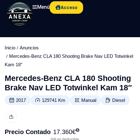
Menú
Acceso
Inicio
Anuncios
Mercedes-Benz CLA 180 Shooting Brake Nav LED Totwinkel
Kam 18″
Mercedes-Benz CLA 180 Shooting
Brake Nav LED Totwinkel Kam 18″
2017
129741
Km
Manual
Diesel
Precio Contado
17.360
€
IVA no deducible