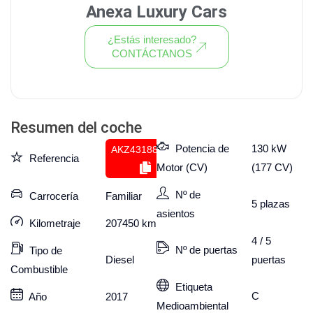
Anexa Luxury Cars
¿Estás interesado?
CONTÁCTANOS
Ver todo el stock de coches
Resumen del coche
Potencia de
130 kW
AKZ431883569
Referencia
Motor (CV)
(177 CV)
Nº de
Carrocería
Familiar
5
plazas
asientos
Kilometraje
207450
km
4 / 5
Nº de puertas
Tipo de
puertas
Diesel
Combustible
Etiqueta
C
Año
2017
Medioambiental