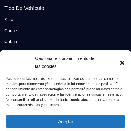
Tipo De Vehículo
SUV
Coupe
Cabrio
SUV-Coupe
Gestionar el consentimiento de
Berlina
las cookies
Compacto
Para ofrecer las mejores experiencias, utilizamos tecnologías como las
cookies para almacenar y/o acceder a la información del dispositivo. El
consentimiento de estas tecnologías nos permitirá procesar datos como el
Síguenos en:
comportamiento de navegación o las identificaciones únicas en este sitio.
No consentir o retirar el consentimiento, puede afectar negativamente a
ciertas características y funciones.
© 2026 Grupo Luxury Cars. Todos los derechos
Aceptar
reservados.