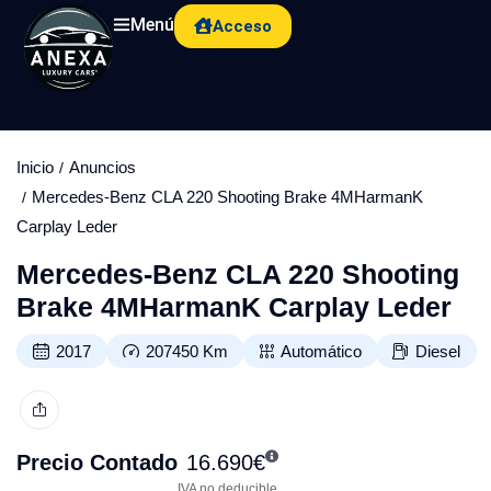
Menú
Acceso
Inicio
Anuncios
Mercedes-Benz CLA 220 Shooting Brake 4MHarmanK
Carplay Leder
Mercedes-Benz CLA 220 Shooting
Brake 4MHarmanK Carplay Leder
2017
207450
Km
Automático
Diesel
Precio Contado
16.690
€
IVA no deducible