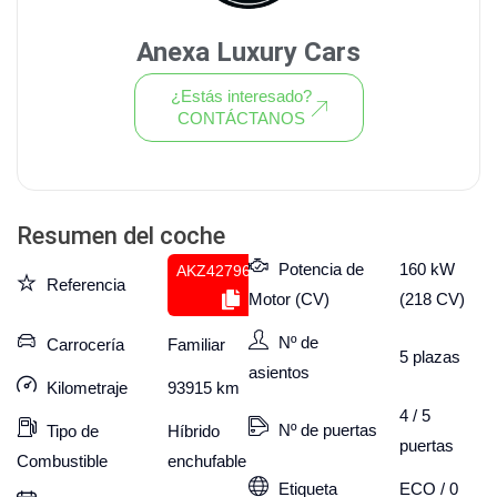
Anexa Luxury Cars
¿Estás interesado?
CONTÁCTANOS
Ver todo el stock de coches
Resumen del coche
Potencia de
160 kW
AKZ427966094
Referencia
Motor (CV)
(218 CV)
Nº de
Carrocería
Familiar
5
plazas
asientos
Kilometraje
93915
km
4 / 5
Nº de puertas
Tipo de
Híbrido
puertas
Combustible
enchufable
Etiqueta
ECO / 0