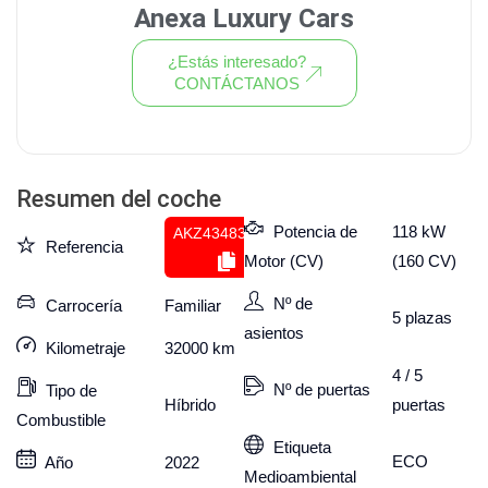
Anexa Luxury Cars
¿Estás interesado?
CONTÁCTANOS
Ver todo el stock de coches
Resumen del coche
Potencia de
118 kW
AKZ434833376
Referencia
Motor (CV)
(160 CV)
Nº de
Carrocería
Familiar
5
plazas
asientos
Kilometraje
32000
km
4 / 5
Nº de puertas
Tipo de
puertas
Híbrido
Combustible
Etiqueta
ECO
Año
2022
Medioambiental