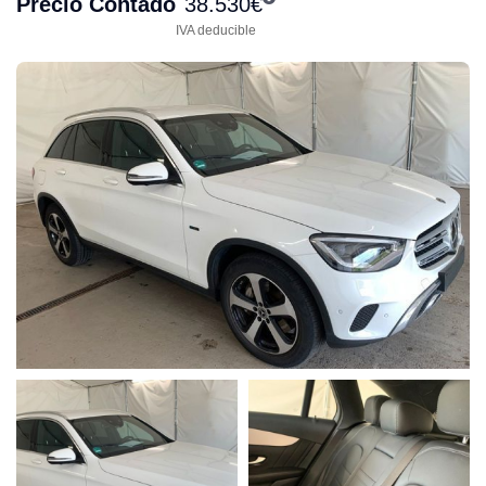
Precio Contado
38.530
€
IVA deducible