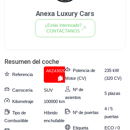
Anexa Luxury Cars
¿Estás interesado?
CONTÁCTANOS
Ver todo el stock de coches
Resumen del coche
Potencia de
235 kW
AKZ430201183
Referencia
Motor (CV)
(320 CV)
Nº de
Carrocería
SUV
5
plazas
asientos
Kilometraje
100000
km
4 / 5
Nº de puertas
Tipo de
Híbrido
puertas
Combustible
enchufable
Etiqueta
ECO / 0